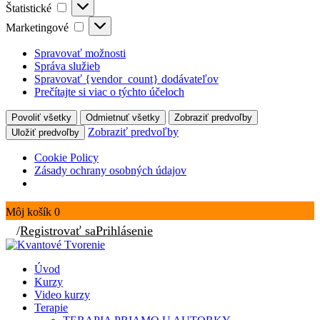
Štatistické
Štatistické
Marketingové
Marketingové
Spravovať možnosti
Správa služieb
Spravovať {vendor_count} dodávateľov
Prečítajte si viac o týchto účeloch
Povoliť všetky
Odmietnuť všetky
Zobraziť predvoľby
Zobraziť predvoľby
Uložiť predvoľby
Cookie Policy
Zásady ochrany osobných údajov
Môj košík
0
/
Registrovať sa
Prihlásenie
Úvod
Kurzy
Video kurzy
Terapie