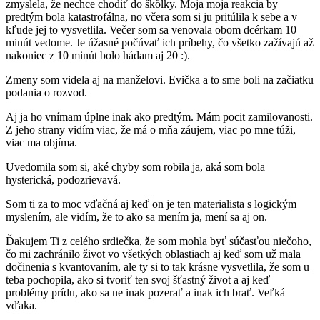
zmyslela, že nechce chodiť do škôlky. Moja moja reakcia by
predtým bola katastrofálna, no včera som si ju pritúlila k sebe a v
kľude jej to vysvetlila. Večer som sa venovala obom dcérkam 10
minút vedome. Je úžasné počúvať ich príbehy, čo všetko zažívajú až
nakoniec z 10 minút bolo hádam aj 20 :).
Zmeny som videla aj na manželovi. Evička a to sme boli na začiatku
podania o rozvod.
Aj ja ho vnímam úplne inak ako predtým. Mám pocit zamilovanosti.
Z jeho strany vidím viac, že má o mňa záujem, viac po mne túži,
viac ma objíma.
Uvedomila som si, aké chyby som robila ja, aká som bola
hysterická, podozrievavá.
Som ti za to moc vďačná aj keď on je ten materialista s logickým
myslením, ale vidím, že to ako sa mením ja, mení sa aj on.
Ďakujem Ti z celého srdiečka, že som mohla byť súčasťou niečoho,
čo mi zachránilo život vo všetkých oblastiach aj keď som už mala
dočinenia s kvantovaním, ale ty si to tak krásne vysvetlila, že som u
teba pochopila, ako si tvoriť ten svoj šťastný život a aj keď
problémy prídu, ako sa ne inak pozerať a inak ich brať. Veľká
vďaka.