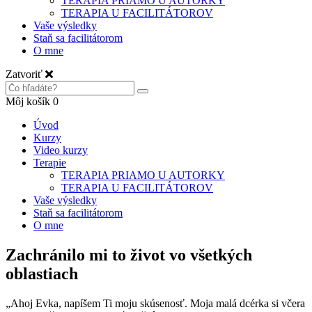
TERAPIA PRIAMO U AUTORKY
TERAPIA U FACILITÁTOROV
Vaše výsledky
Staň sa facilitátorom
O mne
Zatvoriť
Môj košík
0
Úvod
Kurzy
Video kurzy
Terapie
TERAPIA PRIAMO U AUTORKY
TERAPIA U FACILITÁTOROV
Vaše výsledky
Staň sa facilitátorom
O mne
Zachránilo mi to život vo všetkých
oblastiach
„Ahoj Evka, napíšem Ti moju skúsenosť. Moja malá dcérka si včera