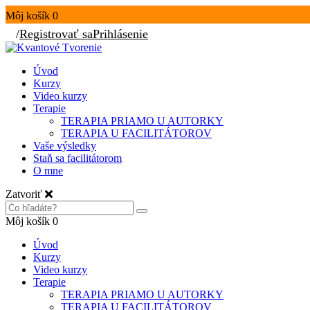
Môj košík
0
/
Registrovať sa
Prihlásenie
Úvod
Kurzy
Video kurzy
Terapie
TERAPIA PRIAMO U AUTORKY
TERAPIA U FACILITÁTOROV
Vaše výsledky
Staň sa facilitátorom
O mne
Zatvoriť
Môj košík
0
Úvod
Kurzy
Video kurzy
Terapie
TERAPIA PRIAMO U AUTORKY
TERAPIA U FACILITÁTOROV