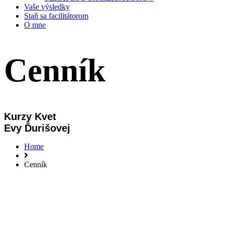
Vaše výsledky
Staň sa facilitátorom
O mne
Cenník
Kurzy Kvet
Evy Ďurišovej
Home
Cenník