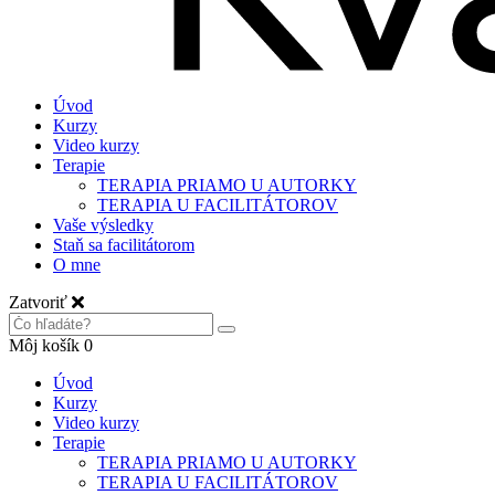
Úvod
Kurzy
Video kurzy
Terapie
TERAPIA PRIAMO U AUTORKY
TERAPIA U FACILITÁTOROV
Vaše výsledky
Staň sa facilitátorom
O mne
Zatvoriť
Môj košík
0
Úvod
Kurzy
Video kurzy
Terapie
TERAPIA PRIAMO U AUTORKY
TERAPIA U FACILITÁTOROV