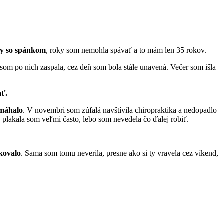
y so spánkom
, roky som nemohla spávať a to mám len 35 rokov.
som po nich zaspala, cez deň som bola stále unavená. Večer som išla
ať.
omáhalo
. V novembri som zúfalá navštívila chiropraktika a nedopadlo
á, plakala som veľmi často, lebo som nevedela čo ďalej robiť.
kovalo
. Sama som tomu neverila, presne ako si ty vravela cez víkend,