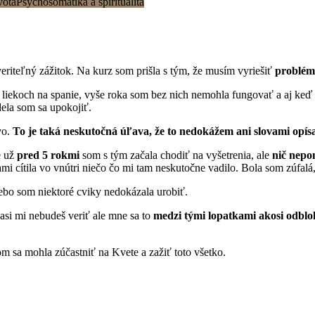
vota
Psychosomatika a spiritualita
eriteľný zážitok. Na kurz som prišla s tým, že musím vyriešiť
problém
 liekoch na spanie, vyše roka som bez nich nemohla fungovať a aj keď 
dela som sa upokojiť.
vo.
To je taká neskutočná úľava, že to nedokážem ani slovami opís
e už
pred 5 rokmi
som s tým začala chodiť na vyšetrenia, ale
nič nep
kami cítila vo vnútri niečo čo mi tam neskutočne vadilo. Bola som zúfal
lebo som niektoré cviky nedokázala urobiť.
asi mi nebudeš veriť ale mne sa to
medzi tými lopatkami akosi odblo
m sa mohla zúčastniť na Kvete a zažiť toto všetko.