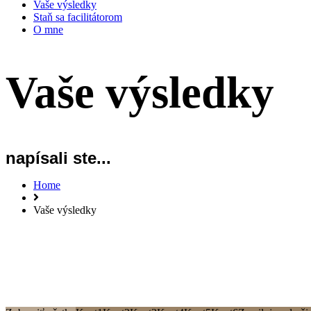
Vaše výsledky
Staň sa facilitátorom
O mne
Vaše výsledky
napísali ste...
Home
Vaše výsledky