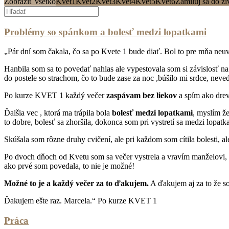
Zobraziť všetko
Kvet1
Kvet2
Kvet3
Kvet4
Kvet5
Kvet6
Zamiluj sa do ži
Problémy so spánkom a bolesť medzi lopatkami
„Pár dní som čakala, čo sa po Kvete 1 bude diať. Bol to pre mňa neuv
Hanbila som sa to povedať nahlas ale vypestovala som si závislosť na
do postele so strachom, čo to bude zase za noc ,búšilo mi srdce, neve
Po kurze KVET 1 každý večer
zaspávam bez liekov
a spím ako dre
Ďalšia vec , ktorá ma trápila bola
bolesť medzi lopatkami
, myslím ž
to dobre, bolesť sa zhoršila, dokonca som pri vystretí sa medzi lopat
Skúšala som rôzne druhy cvičení, ale pri každom som cítila bolesti, a
Po dvoch dňoch od Kvetu som sa večer vystrela a vravím manželovi, 
ako prvé som povedala, to nie je možné!
Možné to je a každý večer za to ďakujem.
A ďakujem aj za to že so
Ďakujem ešte raz. Marcela.“ Po kurze KVET 1
Práca