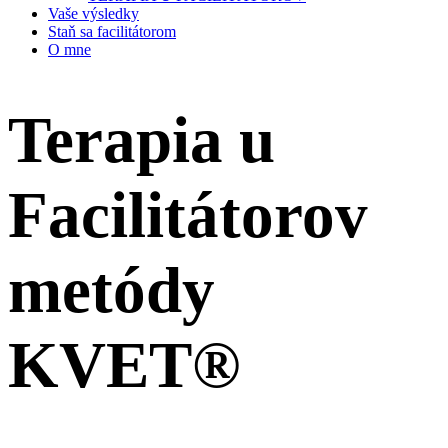
Vaše výsledky
Staň sa facilitátorom
O mne
Terapia u
Facilitátorov
metódy
KVET®