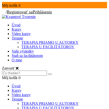
Môj košík
0
/
Registrovať sa
Prihlásenie
Úvod
Kurzy
Video kurzy
Terapie
TERAPIA PRIAMO U AUTORKY
TERAPIA U FACILITÁTOROV
Vaše výsledky
Staň sa facilitátorom
O mne
Zatvoriť
Môj košík
0
Úvod
Kurzy
Video kurzy
Terapie
TERAPIA PRIAMO U AUTORKY
TERAPIA U FACILITÁTOROV