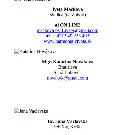
Iveta Macková
Skalica (na Záhorí)
aj ON LINE
mackova1971.iveta@gmail.com
tel.
+ 421 949 225 403
www.harmonia-zivota.sk
Mgr. Katarína Nováková
Bratislava
Stará Ľubovňa
novakyk@gmail.com
Bc. Jana Václavská
Trebišov, Košice