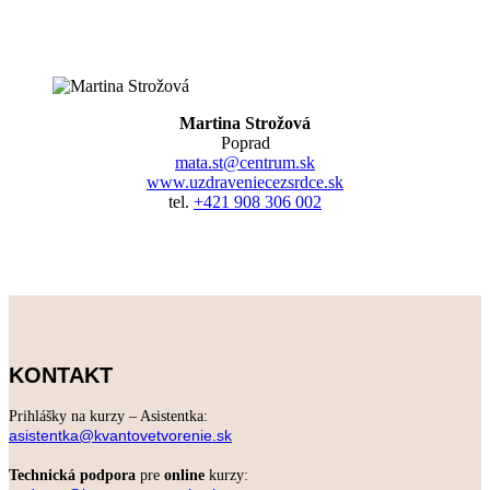
Martina Strožová
Poprad
mata.st@centrum.sk
www.uzdraveniecezsrdce.sk
tel.
+421 908 306 002
KONTAKT
Prihlášky na kurzy – Asistentka:
asistentka@kvantovetvorenie.sk
Technická podpora
pre
online
kurzy: