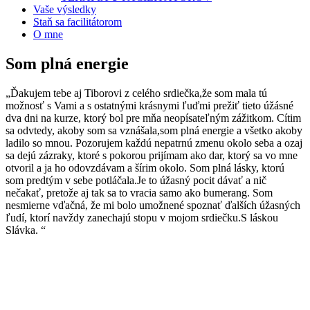
Vaše výsledky
Staň sa facilitátorom
O mne
Som plná energie
„Ďakujem tebe aj Tiborovi z celého srdiečka,že som mala tú
možnosť s Vami a s ostatnými krásnymi ľuďmi prežiť tieto úžásné
dva dni na kurze, ktorý bol pre mňa neopísateľným zážitkom. Cítim
sa odvtedy, akoby som sa vznášala,som plná energie a všetko akoby
ladilo so mnou. Pozorujem každú nepatrnú zmenu okolo seba a ozaj
sa dejú zázraky, ktoré s pokorou prijímam ako dar, ktorý sa vo mne
otvoril a ja ho odovzdávam a šírim okolo. Som plná lásky, ktorú
som predtým v sebe potláčala.Je to úžasný pocit dávať a nič
nečakať, pretože aj tak sa to vracia samo ako bumerang. Som
nesmierne vďačná, že mi bolo umožnené spoznať ďalších úžasných
ľudí, ktorí navždy zanechajú stopu v mojom srdiečku.S láskou
Slávka. “