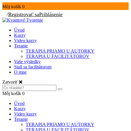
Môj košík
0
/
Registrovať sa
Prihlásenie
Úvod
Kurzy
Video kurzy
Terapie
TERAPIA PRIAMO U AUTORKY
TERAPIA U FACILITÁTOROV
Vaše výsledky
Staň sa facilitátorom
O mne
Zatvoriť
Môj košík
0
Úvod
Kurzy
Video kurzy
Terapie
TERAPIA PRIAMO U AUTORKY
TERAPIA U FACILITÁTOROV