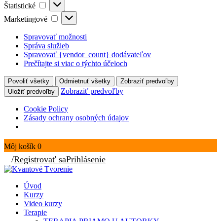
Štatistické
Štatistické
Marketingové
Marketingové
Spravovať možnosti
Správa služieb
Spravovať {vendor_count} dodávateľov
Prečítajte si viac o týchto účeloch
Povoliť všetky
Odmietnuť všetky
Zobraziť predvoľby
Zobraziť predvoľby
Uložiť predvoľby
Cookie Policy
Zásady ochrany osobných údajov
Môj košík
0
/
Registrovať sa
Prihlásenie
Úvod
Kurzy
Video kurzy
Terapie