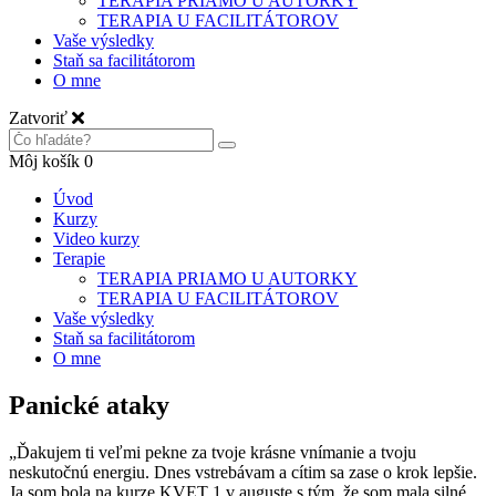
TERAPIA PRIAMO U AUTORKY
TERAPIA U FACILITÁTOROV
Vaše výsledky
Staň sa facilitátorom
O mne
Zatvoriť
Môj košík
0
Úvod
Kurzy
Video kurzy
Terapie
TERAPIA PRIAMO U AUTORKY
TERAPIA U FACILITÁTOROV
Vaše výsledky
Staň sa facilitátorom
O mne
Panické ataky
„Ďakujem ti veľmi pekne za tvoje krásne vnímanie a tvoju
neskutočnú energiu. Dnes vstrebávam a cítim sa zase o krok lepšie.
Ja som bola na kurze KVET 1 v auguste s tým, že som mala silné