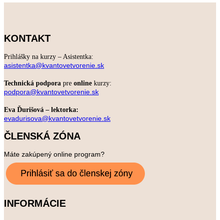
KONTAKT
Prihlášky na kurzy – Asistentka:
asistentka@kvantovetvorenie.sk
Technická podpora
pre
online
kurzy:
podpora@kvantovetvorenie.sk
Eva Ďurišová – lektorka:
evadurisova@kvantovetvorenie.sk
ČLENSKÁ ZÓNA
Máte zakúpený online program?
INFORMÁCIE