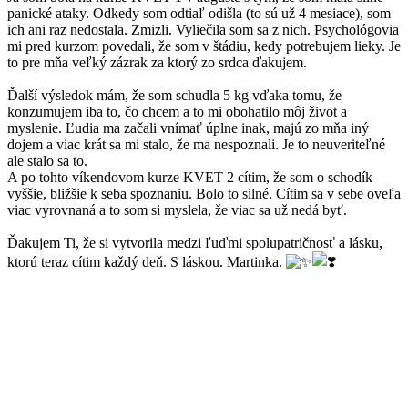
panické ataky. Odkedy som odtiaľ odišla (to sú už 4 mesiace), som
ich ani raz nedostala. Zmizli. Vyliečila som sa z nich. Psychológovia
mi pred kurzom povedali, že som v štádiu, kedy potrebujem lieky. Je
to pre mňa veľký zázrak za ktorý zo srdca ďakujem.
Ďalší výsledok mám, že som schudla 5 kg vďaka tomu, že
konzumujem iba to, čo chcem a to mi obohatilo môj život a
myslenie. Ľudia ma začali vnímať úplne inak, majú zo mňa iný
dojem a viac krát sa mi stalo, že ma nespoznali. Je to neuveriteľné
ale stalo sa to.
A po tohto víkendovom kurze KVET 2 cítim, že som o schodík
vyššie, bližšie k seba spoznaniu. Bolo to silné. Cítim sa v sebe oveľa
viac vyrovnaná a to som si myslela, že viac sa už nedá byť.
Ďakujem Ti, že si vytvorila medzi ľuďmi spolupatričnosť a lásku,
ktorú teraz cítim každý deň. S láskou. Martinka.