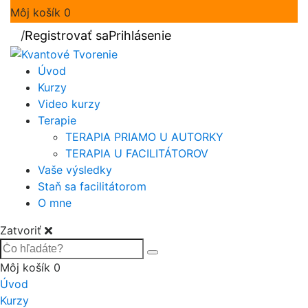
Môj košík
0
/
Registrovať sa
Prihlásenie
Úvod
Kurzy
Video kurzy
Terapie
TERAPIA PRIAMO U AUTORKY
TERAPIA U FACILITÁTOROV
Vaše výsledky
Staň sa facilitátorom
O mne
Zatvoriť
Môj košík
0
Úvod
Kurzy