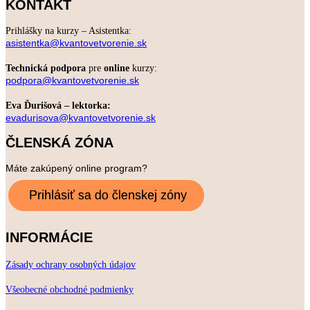
KONTAKT
Prihlášky na kurzy – Asistentka:
asistentka@kvantovetvorenie.sk
Technická podpora
pre
online
kurzy:
podpora@kvantovetvorenie.sk
Eva Ďurišová – lektorka:
evadurisova@kvantovetvorenie.sk
ČLENSKÁ ZÓNA
Máte zakúpený online program?
INFORMÁCIE
Zásady ochrany osobných údajov
Všeobecné obchodné podmienky