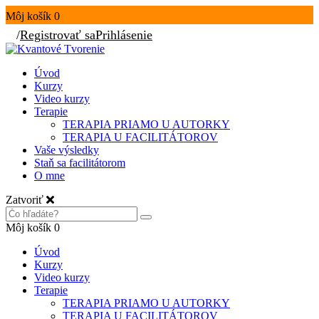
Môj košík
0
/
Registrovať sa
Prihlásenie
Úvod
Kurzy
Video kurzy
Terapie
TERAPIA PRIAMO U AUTORKY
TERAPIA U FACILITÁTOROV
Vaše výsledky
Staň sa facilitátorom
O mne
Zatvoriť
Môj košík
0
Úvod
Kurzy
Video kurzy
Terapie
TERAPIA PRIAMO U AUTORKY
TERAPIA U FACILITÁTOROV