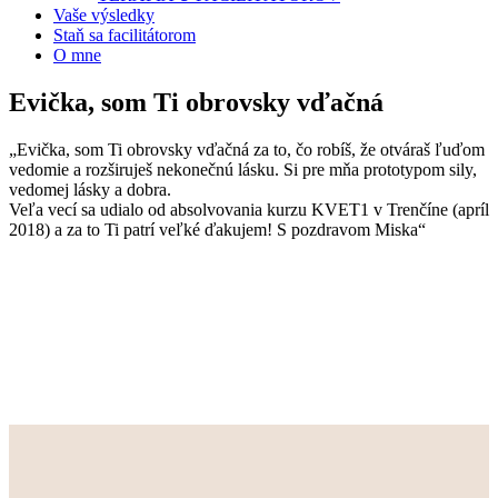
Vaše výsledky
Staň sa facilitátorom
O mne
Evička, som Ti obrovsky vďačná
„Evička, som Ti obrovsky vďačná za to, čo robíš, že otváraš ľuďom
vedomie a rozširuješ nekonečnú lásku. Si pre mňa prototypom sily,
vedomej lásky a dobra.
Veľa vecí sa udialo od absolvovania kurzu KVET1 v Trenčíne (apríl
2018) a za to Ti patrí veľké ďakujem! S pozdravom Miska“