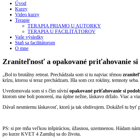
Úvod
Kurzy
Video kurzy
Terapie
TERAPIA PRIAMO U AUTORKY
TERAPIA U FACILITÁTOROV
Vaše výsledky
Staň sa facilitátorom
O mne
Zraniteľnosť a opakované priťahovanie s
„Bol to brutálny retreat. Prechádzala som si tu najviac témou
zraniteľ
krízu, ktorou si teraz prechádzam. Išla som cez rokliny, temnoty seba.
Uvedomovala som si s čím súvisí
opakované priťahovanie si podo
ktorom sme boli ponorení, ma úplne nežne, láskavo držalo. Viac a viac
Dávaš nesmiernu láskavosť, ktorú ja tak obdivujem. Dokážeš tu byť 
PS: si pre mňa veľkou inšpiráciou, úžasnou, uzemnenou. Hádam nám n
po kurze KVET 4 Zamiluj sa do života.