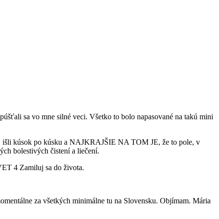
púšťali sa vo mne silné veci. Všetko to bolo napasované na takú mini
sti, išli kúsok po kúsku a NAJKRAJŠIE NA TOM JE, že to pole, v
ch bolestivých čistení a liečení.
ET 4 Zamiluj sa do života.
c momentálne za všetkých minimálne tu na Slovensku. Objímam. Mária