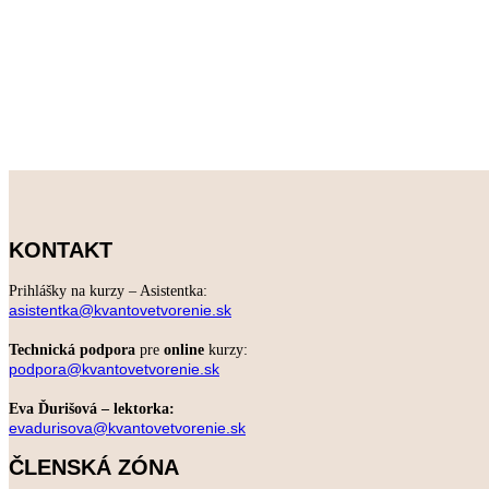
KONTAKT
Prihlášky na kurzy – Asistentka:
asistentka@kvantovetvorenie.sk
Technická podpora
pre
online
kurzy:
podpora@kvantovetvorenie.sk
Eva Ďurišová – lektorka:
evadurisova@kvantovetvorenie.sk
ČLENSKÁ ZÓNA