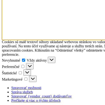
Cookies sú malé textové súbory ukladané webovou stránkou vo vašom p
používaní. Na tento účel využívame aj nástroje a služby tretích strá
spracovaním cookies. Kliknutím na “Odmietnuť všetky” odmietnete v
preferencie.
Nevyhnutné
Nevyhnutné
Vždy aktívny
Preferenčné
Preferenčné
Štatistické
Štatistické
Marketingové
Marketingové
Spravovať možnosti
Správa služieb
Spravovať {vendor_count} dodávateľov
Prečítajte si viac o týchto účeloch