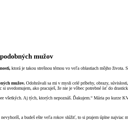
i podobných mužov
nosti,
ktorá je takou strešnou témou vo veľa oblastiach môjho života. S
bných mužov.
Odohrávali sa mi v mysli celé príbehy, obrazy, súvislo
 si uvedomujem, ako pracuješ, že nie je vôbec potrebné ísť do drastický
pre všetkých. Aj tých, ktorých nepoznáš. Ďakujem.“ Mária po kurze KV
evyhoríš, a budeš ešte veľa rokov slúžiť, to si prajem úplne najvia