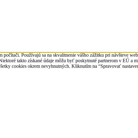
očítači. Používajú sa na skvalitnenie vášho zážitku pri návšteve webo
n. Niektoré takto získané údaje môžu byť poskytnuté partnerom v EÚ a 
šetky cookies okrem nevyhnutných. Kliknutím na “Spravovať nastaveni