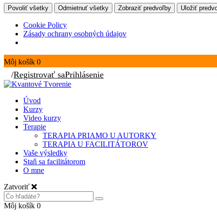
Povoliť všetky
Odmietnuť všetky
Zobraziť predvoľby
Uložiť predv
Cookie Policy
Zásady ochrany osobných údajov
Môj košík
0
/
Registrovať sa
Prihlásenie
Úvod
Kurzy
Video kurzy
Terapie
TERAPIA PRIAMO U AUTORKY
TERAPIA U FACILITÁTOROV
Vaše výsledky
Staň sa facilitátorom
O mne
Zatvoriť
Môj košík
0