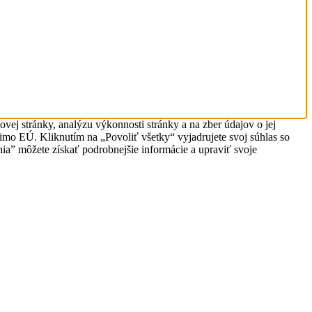
vej stránky, analýzu výkonnosti stránky a na zber údajov o jej
mimo EÚ. Kliknutím na „Povoliť všetky“ vyjadrujete svoj súhlas so
a” môžete získať podrobnejšie informácie a upraviť svoje