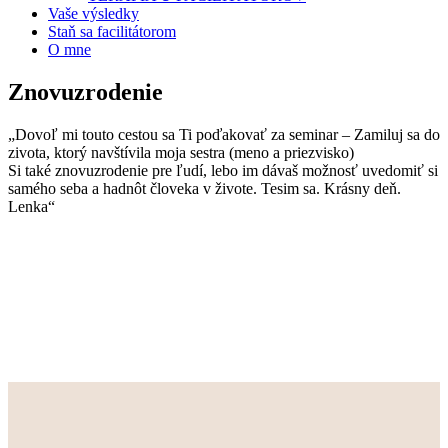
Vaše výsledky
Staň sa facilitátorom
O mne
Znovuzrodenie
„Dovoľ mi touto cestou sa Ti poďakovať za seminar – Zamiluj sa do
zivota, ktorý navštívila moja sestra (meno a priezvisko)
Si také znovuzrodenie pre ľudí, lebo im dávaš možnosť uvedomiť si
samého seba a hadnôt človeka v živote. Tesim sa. Krásny deň.
Lenka“