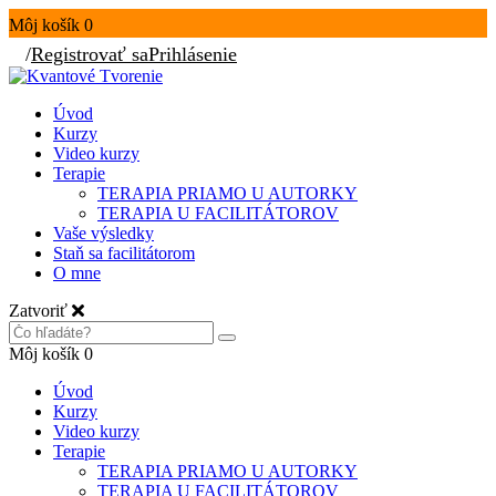
Môj košík
0
/
Registrovať sa
Prihlásenie
Úvod
Kurzy
Video kurzy
Terapie
TERAPIA PRIAMO U AUTORKY
TERAPIA U FACILITÁTOROV
Vaše výsledky
Staň sa facilitátorom
O mne
Zatvoriť
Môj košík
0
Úvod
Kurzy
Video kurzy
Terapie
TERAPIA PRIAMO U AUTORKY
TERAPIA U FACILITÁTOROV