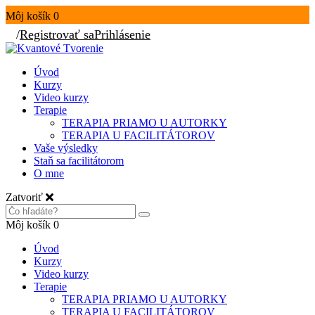
Môj košík
0
/
Registrovať sa
Prihlásenie
Úvod
Kurzy
Video kurzy
Terapie
TERAPIA PRIAMO U AUTORKY
TERAPIA U FACILITÁTOROV
Vaše výsledky
Staň sa facilitátorom
O mne
Zatvoriť
Môj košík
0
Úvod
Kurzy
Video kurzy
Terapie
TERAPIA PRIAMO U AUTORKY
TERAPIA U FACILITÁTOROV