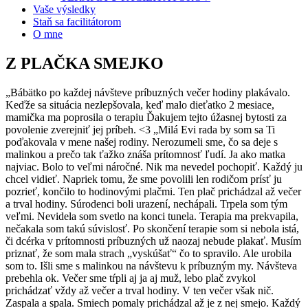
Vaše výsledky
Staň sa facilitátorom
O mne
Z PLAČKA SMEJKO
„Bábätko po každej návšteve príbuzných večer hodiny plakávalo.
Keďže sa situácia nezlepšovala, keď malo dieťatko 2 mesiace,
mamička ma poprosila o terapiu Ďakujem tejto úžasnej bytosti za
povolenie zverejniť jej príbeh. <3 „Milá Evi rada by som sa Ti
poďakovala v mene našej rodiny. Nerozumeli sme, čo sa deje s
malinkou a prečo tak ťažko znáša prítomnosť ľudí. Ja ako matka
najviac. Bolo to veľmi náročné. Nik ma nevedel pochopiť. Každý ju
chcel vidieť. Napriek tomu, že sme povolili len rodičom prísť ju
pozrieť, končilo to hodinovými plačmi. Ten plač prichádzal až večer
a trval hodiny. Súrodenci boli urazení, nechápali. Trpela som tým
veľmi. Nevidela som svetlo na konci tunela. Terapia ma prekvapila,
nečakala som takú súvislosť. Po skončení terapie som si nebola istá,
či dcérka v prítomnosti príbuzných už naozaj nebude plakať. Musím
priznať, že som mala strach „vyskúšať“ čo to spravilo. Ale urobila
som to. Išli sme s malinkou na návštevu k príbuzným my. Návšteva
prebehla ok. Večer sme tŕpli aj ja aj muž, lebo plač zvykol
prichádzať vždy až večer a trval hodiny. V ten večer však nič.
Zaspala a spala. Smiech pomaly prichádzal až je z nej smejo. Každý