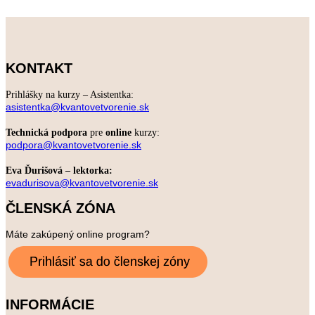
KONTAKT
Prihlášky na kurzy – Asistentka:
asistentka@kvantovetvorenie.sk
Technická podpora
pre
online
kurzy:
podpora@kvantovetvorenie.sk
Eva Ďurišová – lektorka:
evadurisova@kvantovetvorenie.sk
ČLENSKÁ ZÓNA
Máte zakúpený online program?
INFORMÁCIE