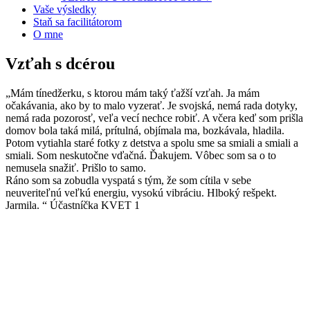
Vaše výsledky
Staň sa facilitátorom
O mne
Vzťah s dcérou
„Mám tínedžerku, s ktorou mám taký ťažší vzťah. Ja mám
očakávania, ako by to malo vyzerať. Je svojská, nemá rada dotyky,
nemá rada pozorosť, veľa vecí nechce robiť. A včera keď som prišla
domov bola taká milá, prítulná, objímala ma, bozkávala, hladila.
Potom vytiahla staré fotky z detstva a spolu sme sa smiali a smiali a
smiali. Som neskutočne vďačná. Ďakujem. Vôbec som sa o to
nemusela snažiť. Prišlo to samo.
Ráno som sa zobudla vyspatá s tým, že som cítila v sebe
neuveriteľnú veľkú energiu, vysokú vibráciu. Hlboký rešpekt.
Jarmila. “ Účastníčka KVET 1