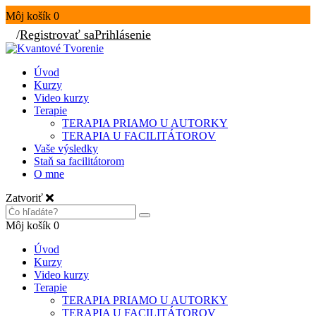
Môj košík
0
/
Registrovať sa
Prihlásenie
Úvod
Kurzy
Video kurzy
Terapie
TERAPIA PRIAMO U AUTORKY
TERAPIA U FACILITÁTOROV
Vaše výsledky
Staň sa facilitátorom
O mne
Zatvoriť
Môj košík
0
Úvod
Kurzy
Video kurzy
Terapie
TERAPIA PRIAMO U AUTORKY
TERAPIA U FACILITÁTOROV