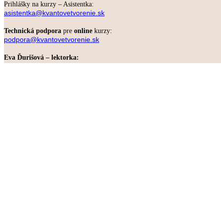
Prihlášky na kurzy – Asistentka:
asistentka@kvantovetvorenie.sk
Technická podpora
pre
online
kurzy:
podpora@kvantovetvorenie.sk
Eva Ďurišová – lektorka:
evadurisova@kvantovetvorenie.sk
ČLENSKÁ ZÓNA
Máte zakúpený online program?
INFORMÁCIE
Zásady ochrany osobných údajov
Všeobecné obchodné podmienky
Formulár odstúpenie od zmluvy