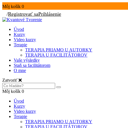
Môj košík
0
/
Registrovať sa
Prihlásenie
Úvod
Kurzy
Video kurzy
Terapie
TERAPIA PRIAMO U AUTORKY
TERAPIA U FACILITÁTOROV
Vaše výsledky
Staň sa facilitátorom
O mne
Zatvoriť
Môj košík
0
Úvod
Kurzy
Video kurzy
Terapie
TERAPIA PRIAMO U AUTORKY
TERAPIA U FACILITÁTOROV