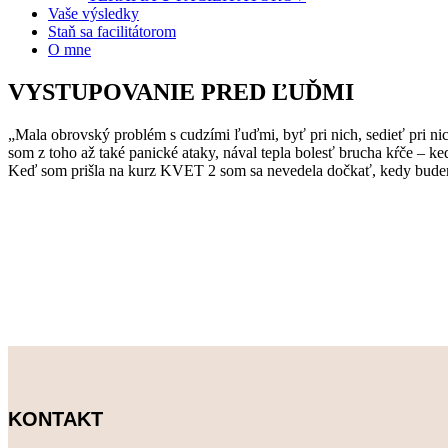
Vaše výsledky
Staň sa facilitátorom
O mne
VYSTUPOVANIE PRED ĽUĎMI
„Mala obrovský problém s cudzími ľuďmi, byť pri nich, sedieť pri n
som z toho až také panické ataky, nával tepla bolesť brucha kŕče – k
Keď som prišla na kurz KVET 2 som sa nevedela dočkať, kedy budem 
KONTAKT