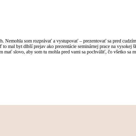
ich. Nemohla som rozprávať a vystupovať – prezentovať sa pred cudzím
eď to mal byt dlhší prejav ako prezentácie seminárnej prace na vysokej
mať slovo, aby som tu mohla pred vami sa pochváliť, čo všetko sa m