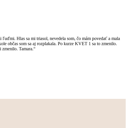
i ľuďmi. Hlas sa mi triasol, nevedela som, čo mám povedať a mala
 škole občas som sa aj rozplakala. Po kurze KVET 1 sa to zmenilo.
i zmenilo. Tamara.“