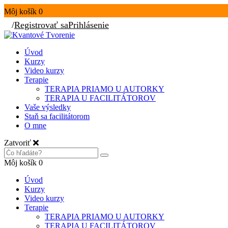
Môj košík
0
/
Registrovať sa
Prihlásenie
Úvod
Kurzy
Video kurzy
Terapie
TERAPIA PRIAMO U AUTORKY
TERAPIA U FACILITÁTOROV
Vaše výsledky
Staň sa facilitátorom
O mne
Zatvoriť
Môj košík
0
Úvod
Kurzy
Video kurzy
Terapie
TERAPIA PRIAMO U AUTORKY
TERAPIA U FACILITÁTOROV