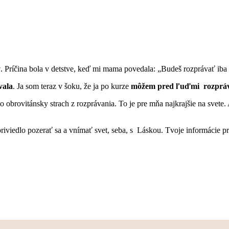
y
. Príčina bola v detstve, keď mi mama povedala: „Budeš rozprávať iba
vala
. Ja som teraz v šoku, že ja po kurze
môžem pred ľuďmi rozpráv
ento obrovitánsky strach z rozprávania. To je pre mňa najkrajšie na svet
riviedlo pozerať sa a vnímať svet, seba, s Láskou. Tvoje informácie