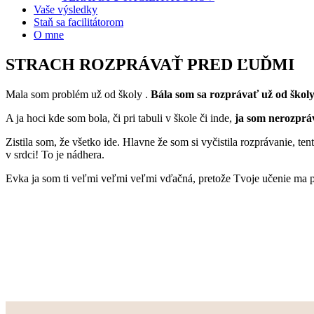
Vaše výsledky
Staň sa facilitátorom
O mne
STRACH ROZPRÁVAŤ PRED ĽUĎMI
Mala som problém už od školy .
Bála som sa rozprávať už od škol
A ja hoci kde som bola, či pri tabuli v škole či inde,
ja som nerozprá
Zistila som, že všetko ide. Hlavne že som si vyčistila rozprávanie, t
v srdci! To je nádhera.
Evka ja som ti veľmi veľmi veľmi vďačná, pretože Tvoje učenie ma p