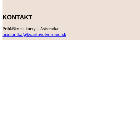
KONTAKT
Prihlášky na kurzy – Asistentka:
asistentka@kvantovetvorenie.sk
Technická podpora
pre
online
kurzy:
podpora@kvantovetvorenie.sk
Eva Ďurišová – lektorka:
evadurisova@kvantovetvorenie.sk
ČLENSKÁ ZÓNA
Máte zakúpený online program?
INFORMÁCIE
Zásady ochrany osobných údajov
Všeobecné obchodné podmienky
Formulár odstúpenie od zmluvy