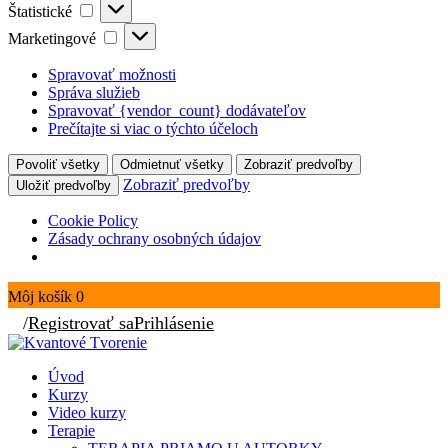
Štatistické
Štatistické
Marketingové
Marketingové
Spravovať možnosti
Správa služieb
Spravovať {vendor_count} dodávateľov
Prečítajte si viac o týchto účeloch
Povoliť všetky
Odmietnuť všetky
Zobraziť predvoľby
Zobraziť predvoľby
Uložiť predvoľby
Cookie Policy
Zásady ochrany osobných údajov
Môj košík
0
/
Registrovať sa
Prihlásenie
Úvod
Kurzy
Video kurzy
Terapie