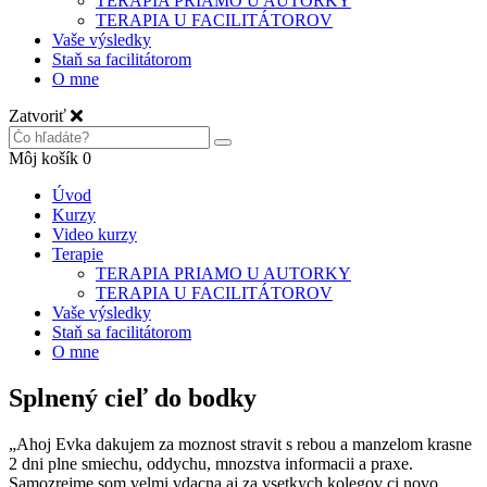
TERAPIA PRIAMO U AUTORKY
TERAPIA U FACILITÁTOROV
Vaše výsledky
Staň sa facilitátorom
O mne
Zatvoriť
Môj košík
0
Úvod
Kurzy
Video kurzy
Terapie
TERAPIA PRIAMO U AUTORKY
TERAPIA U FACILITÁTOROV
Vaše výsledky
Staň sa facilitátorom
O mne
Splnený cieľ do bodky
„Ahoj Evka dakujem za moznost stravit s rebou a manzelom krasne
2 dni plne smiechu, oddychu, mnozstva informacii a praxe.
Samozrejme som velmi vdacna aj za vsetkych kolegov ci novo