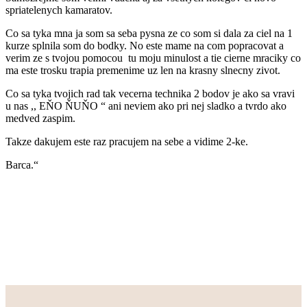
spriatelenych kamaratov.
Co sa tyka mna ja som sa seba pysna ze co som si dala za ciel na 1
kurze splnila som do bodky. No este mame na com popracovat a
verim ze s tvojou pomocou tu moju minulost a tie cierne mraciky co
ma este trosku trapia premenime uz len na krasny slnecny zivot.
Co sa tyka tvojich rad tak vecerna technika 2 bodov je ako sa vravi
u nas ,, EŇO ŇUŇO “ ani neviem ako pri nej sladko a tvrdo ako
medved zaspim.
Takze dakujem este raz pracujem na sebe a vidime 2-ke.
Barca.“