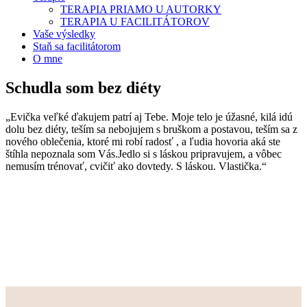
TERAPIA PRIAMO U AUTORKY
TERAPIA U FACILITÁTOROV
Vaše výsledky
Staň sa facilitátorom
O mne
Schudla som bez diéty
„Evička veľké ďakujem patrí aj Tebe. Moje telo je úžasné, kilá idú
dolu bez diéty, teším sa nebojujem s bruškom a postavou, teším sa z
nového oblečenia, ktoré mi robí radosť , a ľudia hovoria aká ste
štíhla nepoznala som Vás.Jedlo si s láskou pripravujem, a vôbec
nemusím trénovať, cvičiť ako dovtedy. S láskou. Vlastička.“