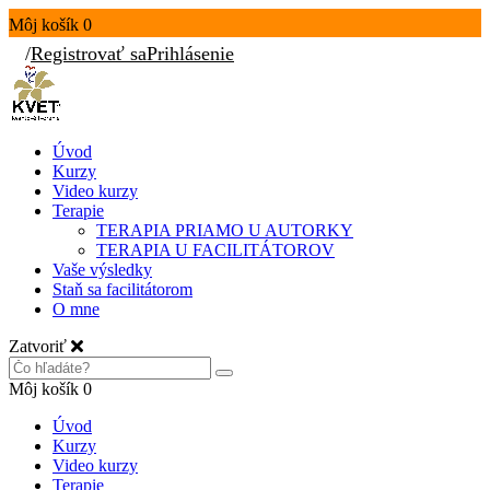
Môj košík
0
/
Registrovať sa
Prihlásenie
Úvod
Kurzy
Video kurzy
Terapie
TERAPIA PRIAMO U AUTORKY
TERAPIA U FACILITÁTOROV
Vaše výsledky
Staň sa facilitátorom
O mne
Zatvoriť
Môj košík
0
Úvod
Kurzy
Video kurzy
Terapie