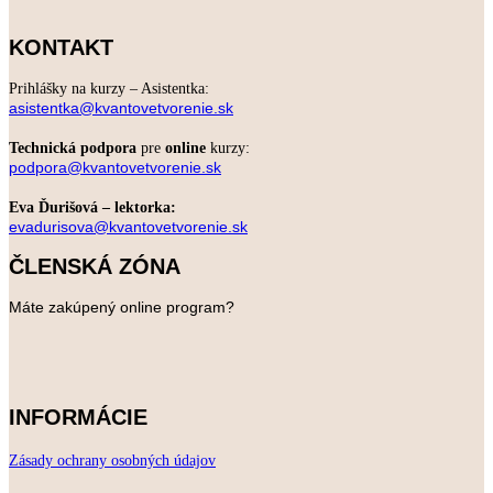
KONTAKT
Prihlášky na kurzy – Asistentka:
asistentka@kvantovetvorenie.sk
Technická podpora
pre
online
kurzy:
podpora@kvantovetvorenie.sk
Eva Ďurišová – lektorka:
evadurisova@kvantovetvorenie.sk
ČLENSKÁ ZÓNA
Máte zakúpený online program?
INFORMÁCIE
Zásady ochrany osobných údajov