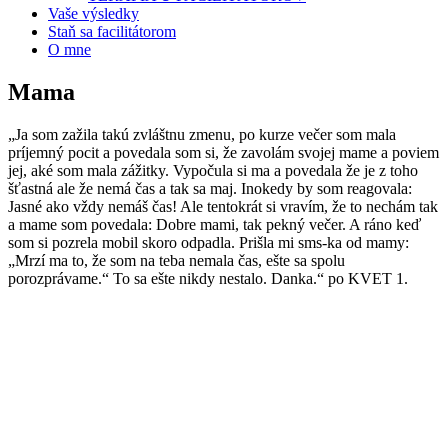
Vaše výsledky
Staň sa facilitátorom
O mne
Mama
„Ja som zažila takú zvláštnu zmenu, po kurze večer som mala
príjemný pocit a povedala som si, že zavolám svojej mame a poviem
jej, aké som mala zážitky. Vypočula si ma a povedala že je z toho
šťastná ale že nemá čas a tak sa maj. Inokedy by som reagovala:
Jasné ako vždy nemáš čas! Ale tentokrát si vravím, že to nechám tak
a mame som povedala: Dobre mami, tak pekný večer. A ráno keď
som si pozrela mobil skoro odpadla. Prišla mi sms-ka od mamy:
„Mrzí ma to, že som na teba nemala čas, ešte sa spolu
porozprávame.“ To sa ešte nikdy nestalo. Danka.“ po KVET 1.