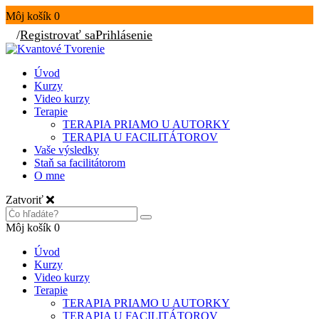
Môj košík
0
/
Registrovať sa
Prihlásenie
Úvod
Kurzy
Video kurzy
Terapie
TERAPIA PRIAMO U AUTORKY
TERAPIA U FACILITÁTOROV
Vaše výsledky
Staň sa facilitátorom
O mne
Zatvoriť
Môj košík
0
Úvod
Kurzy
Video kurzy
Terapie
TERAPIA PRIAMO U AUTORKY
TERAPIA U FACILITÁTOROV