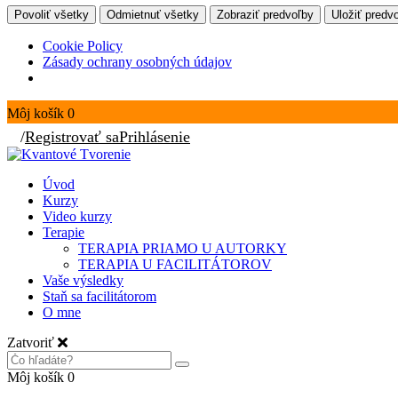
Povoliť všetky
Odmietnuť všetky
Zobraziť predvoľby
Uložiť predv
Cookie Policy
Zásady ochrany osobných údajov
Môj košík
0
/
Registrovať sa
Prihlásenie
Úvod
Kurzy
Video kurzy
Terapie
TERAPIA PRIAMO U AUTORKY
TERAPIA U FACILITÁTOROV
Vaše výsledky
Staň sa facilitátorom
O mne
Zatvoriť
Môj košík
0