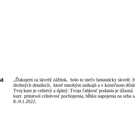
ia
„Ďakujem za skvelý zážitok, bolo to niečo fantasticky skvelé.
drobných detailoch, ktoré mnohým unikajú a v konečnom dôsle
Tvoj kurz je celistvý a úplný. Tvoja ľahkosť podania je úžasná.
kurz priniesol celistvosť pochopenia, hĺbku napojenia na seba 
8.-9.1.2022.