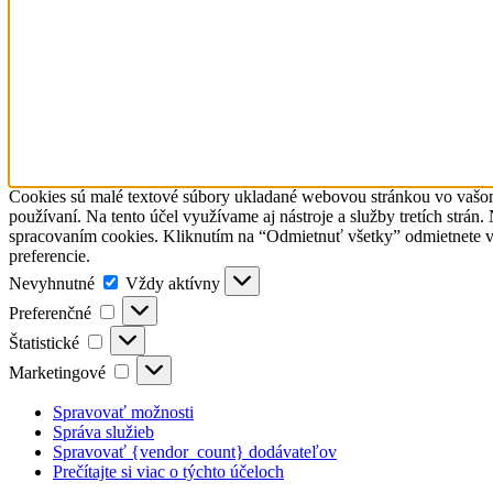
Cookies sú malé textové súbory ukladané webovou stránkou vo vašom p
používaní. Na tento účel využívame aj nástroje a služby tretích strá
spracovaním cookies. Kliknutím na “Odmietnuť všetky” odmietnete v
preferencie.
Nevyhnutné
Nevyhnutné
Vždy aktívny
Preferenčné
Preferenčné
Štatistické
Štatistické
Marketingové
Marketingové
Spravovať možnosti
Správa služieb
Spravovať {vendor_count} dodávateľov
Prečítajte si viac o týchto účeloch