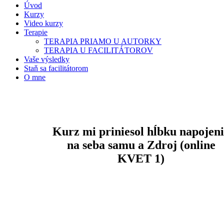
Úvod
Kurzy
Video kurzy
Terapie
TERAPIA PRIAMO U AUTORKY
TERAPIA U FACILITÁTOROV
Vaše výsledky
Staň sa facilitátorom
O mne
Kurz mi priniesol hĺbku napojen
na seba samu a Zdroj (online
KVET 1)