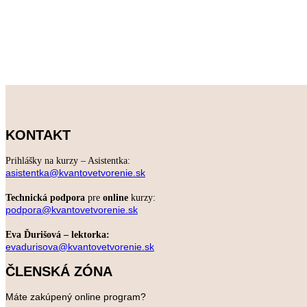
KONTAKT
Prihlášky na kurzy – Asistentka:
asistentka@kvantovetvorenie.sk
Technická podpora
pre
online
kurzy:
podpora@kvantovetvorenie.sk
Eva Ďurišová – lektorka:
evadurisova@kvantovetvorenie.sk
ČLENSKÁ ZÓNA
Máte zakúpený online program?