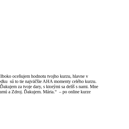
 Hlboko oceňujem hodnotu tvojho kurzu, hlavne v
dku sú to tie najväčšie AHA momenty celého kurzu.
 Ďakujem za tvoje dary, s ktorými sa delíš s nami.
Mne
samú a Zdroj.
Ďakujem. Mária.“ – po online kurze