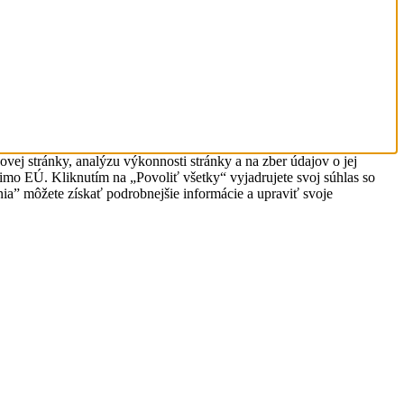
vej stránky, analýzu výkonnosti stránky a na zber údajov o jej
mimo EÚ. Kliknutím na „Povoliť všetky“ vyjadrujete svoj súhlas so
a” môžete získať podrobnejšie informácie a upraviť svoje