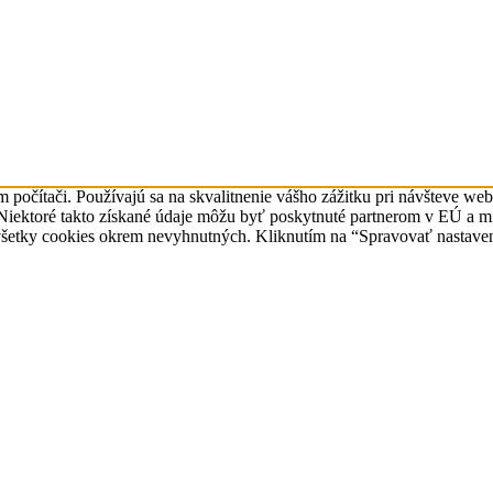
očítači. Používajú sa na skvalitnenie vášho zážitku pri návšteve webo
n. Niektoré takto získané údaje môžu byť poskytnuté partnerom v EÚ a 
šetky cookies okrem nevyhnutných. Kliknutím na “Spravovať nastaveni