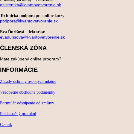
asistentka@kvantovetvorenie.sk
Technická podpora
pre
online
kurzy:
podpora@kvantovetvorenie.sk
Eva Ďurišová – lektorka:
evadurisova@kvantovetvorenie.sk
ČLENSKÁ ZÓNA
Máte zakúpený online program?
INFORMÁCIE
Zásady ochrany osobných údajov
Všeobecné obchodné podmienky
Formulár odstúpenie od zmluvy
Reklamačný protokol
Cenník