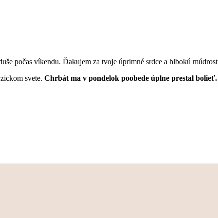
še počas víkendu. Ďakujem za tvoje úprimné srdce a hlbokú múdrosť, 
yzickom svete.
Chrbát ma v pondelok poobede úplne prestal bolieť