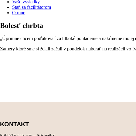
Vaše výsledky
Staň sa facilitátorom
O mne
Bolesť chrbta
„Úprimne chcem poďakovať za hlboké pohladenie a nakŕmenie mojej du
Zámery ktoré sme si želali začali v pondelok naberať na realizácii vo f
KONTAKT
Prihlášky na kurzy – Asistentka: