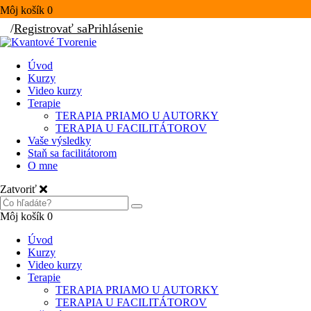
Môj košík
0
/
Registrovať sa
Prihlásenie
Úvod
Kurzy
Video kurzy
Terapie
TERAPIA PRIAMO U AUTORKY
TERAPIA U FACILITÁTOROV
Vaše výsledky
Staň sa facilitátorom
O mne
Zatvoriť
Môj košík
0
Úvod
Kurzy
Video kurzy
Terapie
TERAPIA PRIAMO U AUTORKY
TERAPIA U FACILITÁTOROV