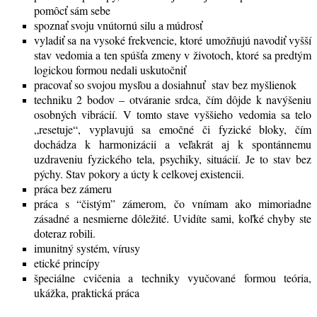
pomôcť sám sebe
spoznať svoju vnútornú silu a múdrosť
vyladiť sa na vysoké frekvencie, ktoré umožňujú navodiť vyšší
stav vedomia a ten spúšťa zmeny v životoch, ktoré sa predtým
logickou formou nedali uskutočniť
pracovať so svojou mysľou a dosiahnuť stav bez myšlienok
techniku 2 bodov – otváranie srdca, čím dôjde k navýšeniu
osobných vibrácií. V tomto stave vyššieho vedomia sa telo
„resetuje“, vyplavujú sa emočné či fyzické bloky, čím
dochádza k harmonizácii a veľakrát aj k spontánnemu
uzdraveniu fyzického tela, psychiky, situácií. Je to stav bez
pýchy. Stav pokory a úcty k celkovej existencii.
práca bez zámeru
práca s “čistým” zámerom, čo vnímam ako mimoriadne
zásadné a nesmierne dôležité. Uvidíte sami, koľké chyby ste
doteraz robili.
imunitný systém, vírusy
etické princípy
špeciálne cvičenia a techniky vyučované formou teória,
ukážka, praktická práca