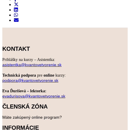
KONTAKT
Prihlášky na kurzy – Asistentka:
asistentka@kvantovetvorenie.sk
Technická podpora
pre
online
kurzy:
podpora@kvantovetvorenie.sk
Eva Ďurišová – lektorka:
evadurisova@kvantovetvorenie.sk
ČLENSKÁ ZÓNA
Máte zakúpený online program?
INFORMÁCIE