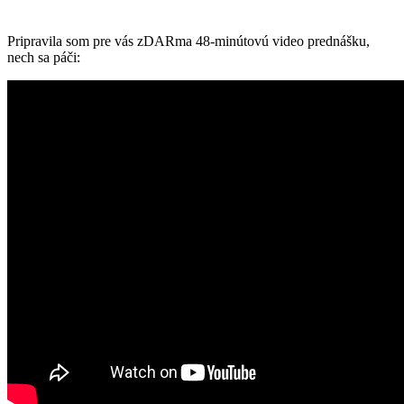
Pripravila som pre vás zDARma 48-minútovú video prednášku,
nech sa páči: