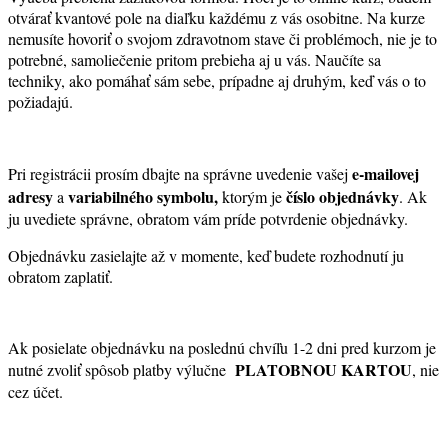
otvárať kvantové pole na diaľku každému z vás osobitne. Na kurze
nemusíte hovoriť o svojom zdravotnom stave či problémoch, nie je to
potrebné, samoliečenie pritom prebieha aj u vás. Naučíte sa
techniky, ako pomáhať sám sebe, prípadne aj druhým, keď vás o to
požiadajú.
e-mailovej
Pri registrácii prosím dbajte na správne uvedenie vašej
adresy
variabilného symbolu,
číslo objednávky
a
ktorým je
. Ak
ju uvediete správne, obratom vám príde potvrdenie objednávky.
Objednávku zasielajte až v momente, keď budete rozhodnutí
ju
obratom zaplatiť.
Ak posielate objednávku na poslednú chvíľu 1-2 dni pred kurzom je
PLATOBNOU KARTOU
nutné zvoliť spôsob platby výlučne
, nie
cez účet.