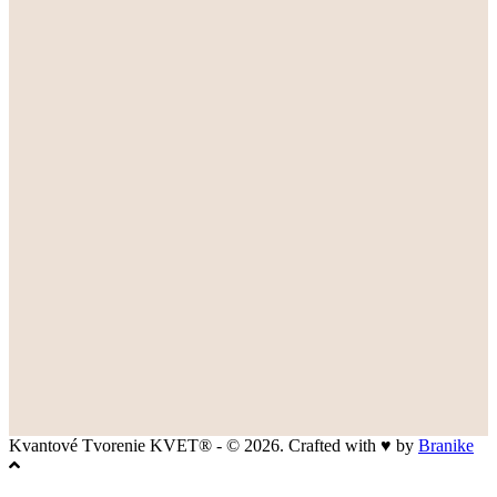
Kvantové Tvorenie KVET® - © 2026. Crafted with ♥ by
Branike