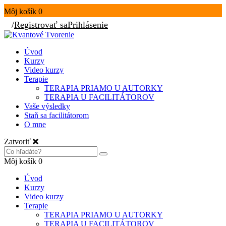
Môj košík
0
/
Registrovať sa
Prihlásenie
Úvod
Kurzy
Video kurzy
Terapie
TERAPIA PRIAMO U AUTORKY
TERAPIA U FACILITÁTOROV
Vaše výsledky
Staň sa facilitátorom
O mne
Zatvoriť
Môj košík
0
Úvod
Kurzy
Video kurzy
Terapie
TERAPIA PRIAMO U AUTORKY
TERAPIA U FACILITÁTOROV