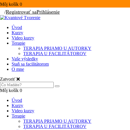
Môj košík
0
/
Registrovať sa
Prihlásenie
Úvod
Kurzy
Video kurzy
Terapie
TERAPIA PRIAMO U AUTORKY
TERAPIA U FACILITÁTOROV
Vaše výsledky
Staň sa facilitátorom
O mne
Zatvoriť
Môj košík
0
Úvod
Kurzy
Video kurzy
Terapie
TERAPIA PRIAMO U AUTORKY
TERAPIA U FACILITÁTOROV