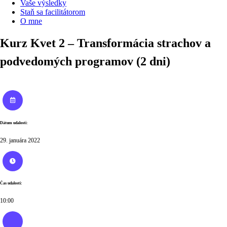
Vaše výsledky
Staň sa facilitátorom
O mne
Kurz Kvet 2 – Transformácia strachov a
podvedomých programov (2 dni)
Dátum udalosti:
29. januára 2022
Čas udalosti:
10:00