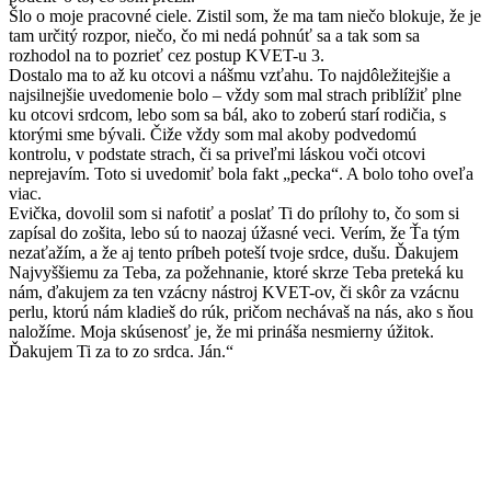
Šlo o moje pracovné ciele. Zistil som, že ma tam niečo blokuje, že je
tam určitý rozpor, niečo, čo mi nedá pohnúť sa a tak som sa
rozhodol na to pozrieť cez postup KVET-u 3.
Dostalo ma to až ku otcovi a nášmu vzťahu. To najdôležitejšie a
najsilnejšie uvedomenie bolo – vždy som mal strach priblížiť plne
ku otcovi srdcom, lebo som sa bál, ako to zoberú starí rodičia, s
ktorými sme bývali. Čiže vždy som mal akoby podvedomú
kontrolu, v podstate strach, či sa priveľmi láskou voči otcovi
neprejavím. Toto si uvedomiť bola fakt „pecka“. A bolo toho oveľa
viac.
Evička, dovolil som si nafotiť a poslať Ti do prílohy to, čo som si
zapísal do zošita, lebo sú to naozaj úžasné veci. Verím, že Ťa tým
nezaťažím, a že aj tento príbeh poteší tvoje srdce, dušu. Ďakujem
Najvyššiemu za Teba, za požehnanie, ktoré skrze Teba preteká ku
nám, ďakujem za ten vzácny nástroj KVET-ov, či skôr za vzácnu
perlu, ktorú nám kladieš do rúk, pričom nechávaš na nás, ako s ňou
naložíme. Moja skúsenosť je, že mi prináša nesmierny úžitok.
Ďakujem Ti za to zo srdca. Ján.“