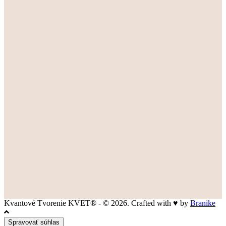
Kvantové Tvorenie KVET® - © 2026. Crafted with ♥ by
Branike
Spravovať súhlas