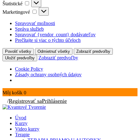
Štatistické
Štatistické
Marketingové
Marketingové
Spravovať možnosti
Správa služieb
Spravovať {vendor_count} dodávateľov
Prečítajte si viac o týchto účeloch
Povoliť všetky
Odmietnuť všetky
Zobraziť predvoľby
Zobraziť predvoľby
Uložiť predvoľby
Cookie Policy
Zásady ochrany osobných údajov
Môj košík
0
/
Registrovať sa
Prihlásenie
Úvod
Kurzy
Video kurzy
Terapie