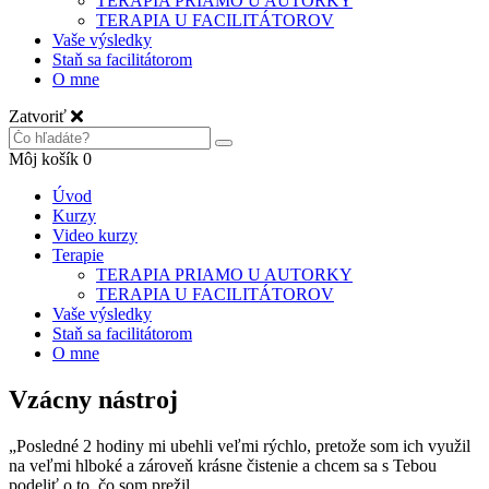
TERAPIA PRIAMO U AUTORKY
TERAPIA U FACILITÁTOROV
Vaše výsledky
Staň sa facilitátorom
O mne
Zatvoriť
Môj košík
0
Úvod
Kurzy
Video kurzy
Terapie
TERAPIA PRIAMO U AUTORKY
TERAPIA U FACILITÁTOROV
Vaše výsledky
Staň sa facilitátorom
O mne
Vzácny nástroj
„Posledné 2 hodiny mi ubehli veľmi rýchlo, pretože som ich využil
na veľmi hlboké a zároveň krásne čistenie a chcem sa s Tebou
podeliť o to, čo som prežil.