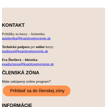
KONTAKT
Prihlášky na kurzy – Asistentka:
asistentka@kvantovetvorenie.sk
Technická podpora
pre
online
kurzy:
podpora@kvantovetvorenie.sk
Eva Ďurišová – lektorka:
evadurisova@kvantovetvorenie.sk
ČLENSKÁ ZÓNA
Máte zakúpený online program?
INFORMÁCIE