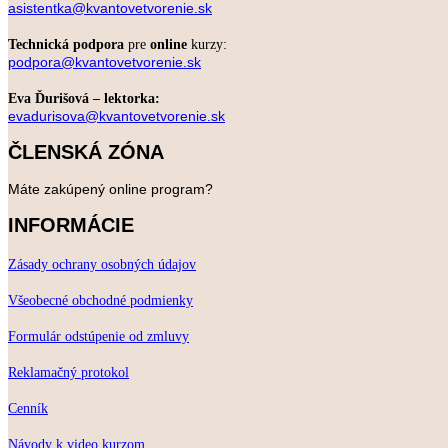
asistentka@kvantovetvorenie.sk
Technická podpora
pre
online
kurzy:
podpora@kvantovetvorenie.sk
Eva Ďurišová – lektorka:
evadurisova@kvantovetvorenie.sk
ČLENSKÁ ZÓNA
Máte zakúpený online program?
INFORMÁCIE
Zásady ochrany osobných údajov
Všeobecné obchodné podmienky
Formulár odstúpenie od zmluvy
Reklamačný protokol
Cenník
Návody k video kurzom