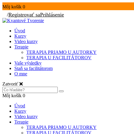
Môj košík
0
/
Registrovať sa
Prihlásenie
Úvod
Kurzy
Video kurzy
Terapie
TERAPIA PRIAMO U AUTORKY
TERAPIA U FACILITÁTOROV
Vaše výsledky
Staň sa facilitátorom
O mne
Zatvoriť
Môj košík
0
Úvod
Kurzy
Video kurzy
Terapie
TERAPIA PRIAMO U AUTORKY
TERAPIA U FACILITÁTOROV