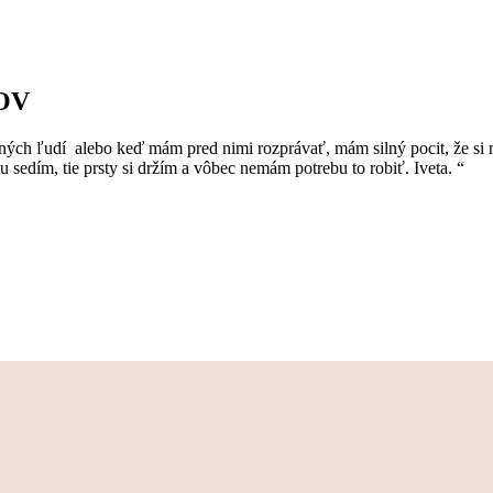
OV
ých ľudí alebo keď mám pred nimi rozprávať, mám silný pocit, že si 
 tu sedím, tie prsty si držím a vôbec nemám potrebu to robiť. Iveta. “