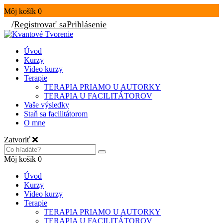
Môj košík
0
/
Registrovať sa
Prihlásenie
Úvod
Kurzy
Video kurzy
Terapie
TERAPIA PRIAMO U AUTORKY
TERAPIA U FACILITÁTOROV
Vaše výsledky
Staň sa facilitátorom
O mne
Zatvoriť
Môj košík
0
Úvod
Kurzy
Video kurzy
Terapie
TERAPIA PRIAMO U AUTORKY
TERAPIA U FACILITÁTOROV