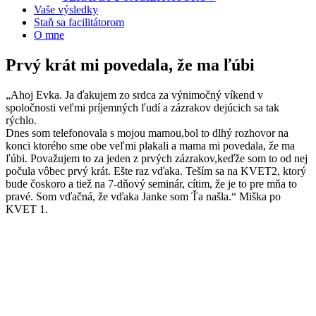
Vaše výsledky
Staň sa facilitátorom
O mne
Prvý krát mi povedala, že ma ľúbi
„Ahoj Evka. Ja ďakujem zo srdca za výnimočný víkend v
spoločnosti veľmi príjemných ľudí a zázrakov dejúcich sa tak
rýchlo.
Dnes som telefonovala s mojou mamou,bol to dlhý rozhovor na
konci ktorého sme obe veľmi plakali a mama mi povedala, že ma
ľúbi. Považujem to za jeden z prvých zázrakov,keďže som to od nej
počula vôbec prvý krát. Ešte raz vďaka. Teším sa na KVET2, ktorý
bude čoskoro a tiež na 7-dňový seminár, cítim, že je to pre mňa to
pravé. Som vďačná, že vďaka Janke som Ťa našla.“ Miška po
KVET 1.