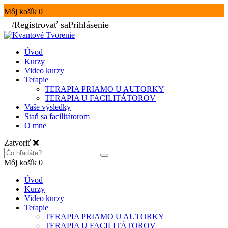
Môj košík
0
/
Registrovať sa
Prihlásenie
Úvod
Kurzy
Video kurzy
Terapie
TERAPIA PRIAMO U AUTORKY
TERAPIA U FACILITÁTOROV
Vaše výsledky
Staň sa facilitátorom
O mne
Zatvoriť
Môj košík
0
Úvod
Kurzy
Video kurzy
Terapie
TERAPIA PRIAMO U AUTORKY
TERAPIA U FACILITÁTOROV