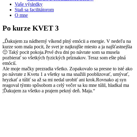
Vaše výsledky
Staň sa facilitátorom
O mne
Po kurze KVET 3
„Ďakujem za nádherný víkend plný emócii a energie. V nedeľu na
kurze som mala pocit, že svet je najkrajšie miesto a ja najšťastnejšia
🙂 Taký pocit pokoja.Prvé dva dni po návrate som sa musela
pozbierať so všetkých fyzických príznakov. Teraz som ešte plná
emócií.
Ale moje mačky prezradia všetko. Zopakovalo sa presne to isté ako
po návrate z Kvetu 1 a všetky sa ma snažili pooblizovať, umývať,
hryzkať a túliť sa až sa mi nedal urobiť ani krok.Rovnako aj syn
reagoval týmto spôsobom a celý večer sa ku mne túlil, hladkal ma
¦Ďakujem za všetko a prajem pekný deň. Maja.“