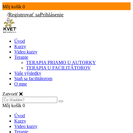
Môj košík
0
/
Registrovať sa
Prihlásenie
Úvod
Kurzy
Video kurzy
Terapie
TERAPIA PRIAMO U AUTORKY
TERAPIA U FACILITÁTOROV
Vaše výsledky
Staň sa facilitátorom
O mne
Zatvoriť
Môj košík
0
Úvod
Kurzy
Video kurzy
Terapie