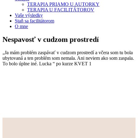
TERAPIA PRIAMO U AUTORKY
TERAPIA U FACILITÁTOROV
Vaše výsledky
Staň sa facilitátorom
O mne
Nespavosť v cudzom prostredí
„Ja mám problém zaspávať v cudzom prostredí a včera som tu bola
ubytovaná a ten problém som nemala. Ani neviem ako som zaspala.
To bolo úplne iné. Lucka “ po kurze KVET 1