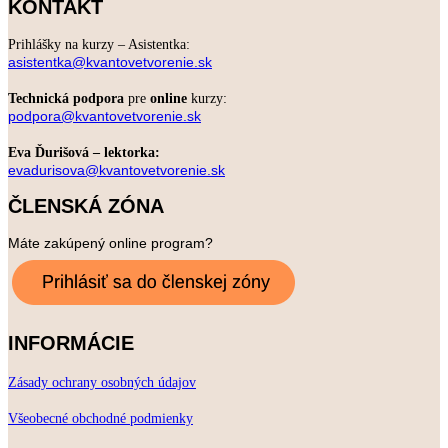
KONTAKT
Prihlášky na kurzy – Asistentka:
asistentka@kvantovetvorenie.sk
Technická podpora
pre
online
kurzy:
podpora@kvantovetvorenie.sk
Eva Ďurišová – lektorka:
evadurisova@kvantovetvorenie.sk
ČLENSKÁ ZÓNA
Máte zakúpený online program?
INFORMÁCIE
Zásady ochrany osobných údajov
Všeobecné obchodné podmienky