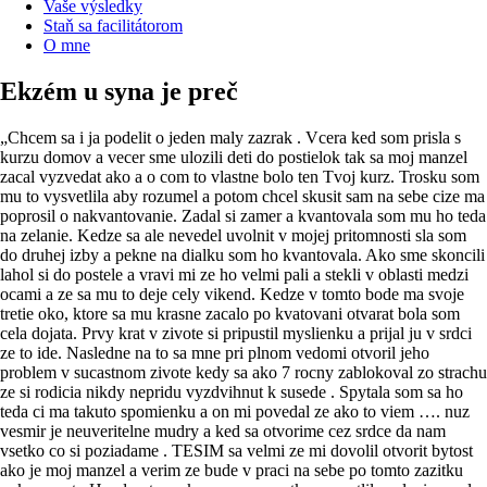
Vaše výsledky
Staň sa facilitátorom
O mne
Ekzém u syna je preč
„Chcem sa i ja podelit o jeden maly zazrak . Vcera ked som prisla s
kurzu domov a vecer sme ulozili deti do postielok tak sa moj manzel
zacal vyzvedat ako a o com to vlastne bolo ten Tvoj kurz. Trosku som
mu to vysvetlila aby rozumel a potom chcel skusit sam na sebe cize ma
poprosil o nakvantovanie. Zadal si zamer a kvantovala som mu ho teda
na zelanie. Kedze sa ale nevedel uvolnit v mojej pritomnosti sla som
do druhej izby a pekne na dialku som ho kvantovala. Ako sme skoncili
lahol si do postele a vravi mi ze ho velmi pali a stekli v oblasti medzi
ocami a ze sa mu to deje cely vikend. Kedze v tomto bode ma svoje
tretie oko, ktore sa mu krasne zacalo po kvatovani otvarat bola som
cela dojata. Prvy krat v zivote si pripustil myslienku a prijal ju v srdci
ze to ide. Nasledne na to sa mne pri plnom vedomi otvoril jeho
problem v sucastnom zivote kedy sa ako 7 rocny zablokoval zo strachu
ze si rodicia nikdy nepridu vyzdvihnut k susede . Spytala som sa ho
teda ci ma takuto spomienku a on mi povedal ze ako to viem …. nuz
vesmir je neuveritelne mudry a ked sa otvorime cez srdce da nam
vsetko co si poziadame . TESIM sa velmi ze mi dovolil otvorit bytost
ako je moj manzel a verim ze bude v praci na sebe po tomto zazitku