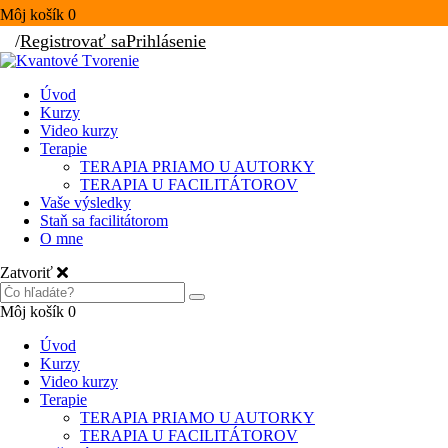
Môj košík
0
/
Registrovať sa
Prihlásenie
Úvod
Kurzy
Video kurzy
Terapie
TERAPIA PRIAMO U AUTORKY
TERAPIA U FACILITÁTOROV
Vaše výsledky
Staň sa facilitátorom
O mne
Zatvoriť
Môj košík
0
Úvod
Kurzy
Video kurzy
Terapie
TERAPIA PRIAMO U AUTORKY
TERAPIA U FACILITÁTOROV