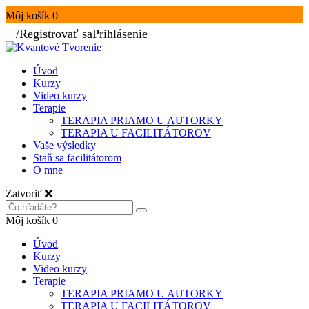
Môj košík
0
/
Registrovať sa
Prihlásenie
Úvod
Kurzy
Video kurzy
Terapie
TERAPIA PRIAMO U AUTORKY
TERAPIA U FACILITÁTOROV
Vaše výsledky
Staň sa facilitátorom
O mne
Zatvoriť
Môj košík
0
Úvod
Kurzy
Video kurzy
Terapie
TERAPIA PRIAMO U AUTORKY
TERAPIA U FACILITÁTOROV