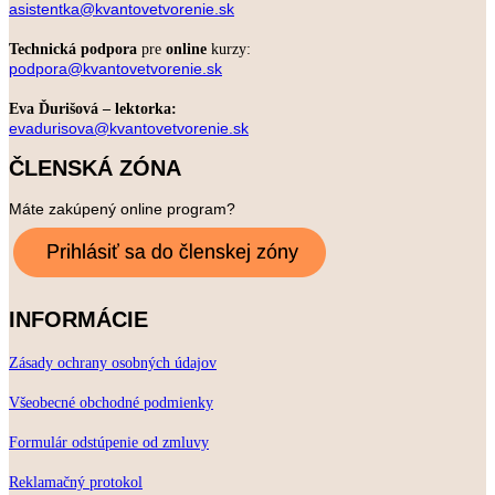
asistentka@kvantovetvorenie.sk
Technická podpora
pre
online
kurzy:
podpora@kvantovetvorenie.sk
Eva Ďurišová – lektorka:
evadurisova@kvantovetvorenie.sk
ČLENSKÁ ZÓNA
Máte zakúpený online program?
INFORMÁCIE
Zásady ochrany osobných údajov
Všeobecné obchodné podmienky
Formulár odstúpenie od zmluvy
Reklamačný protokol