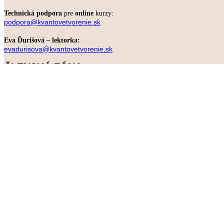
Technická podpora
pre
online
kurzy:
podpora@kvantovetvorenie.sk
Eva Ďurišová – lektorka:
evadurisova@kvantovetvorenie.sk
ČLENSKÁ ZÓNA
Máte zakúpený online program?
INFORMÁCIE
Zásady ochrany osobných údajov
Všeobecné obchodné podmienky
Formulár odstúpenie od zmluvy
Reklamačný protokol