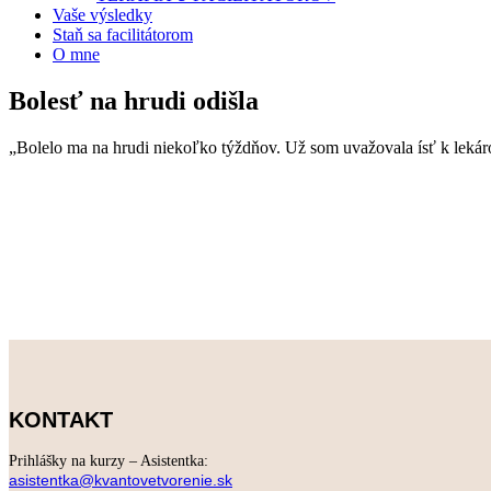
Vaše výsledky
Staň sa facilitátorom
O mne
Bolesť na hrudi odišla
„Bolelo ma na hrudi niekoľko týždňov. Už som uvažovala ísť k lekár
KONTAKT
Prihlášky na kurzy – Asistentka:
asistentka@kvantovetvorenie.sk