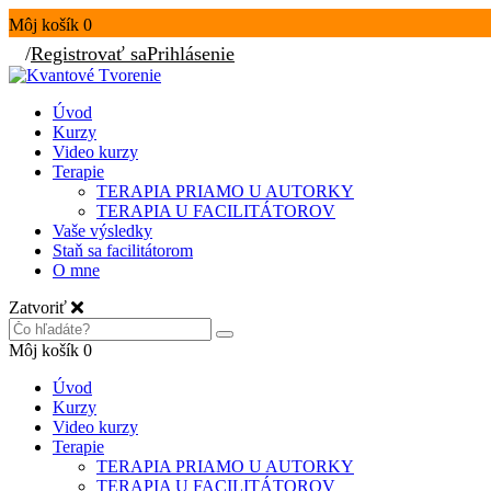
Môj košík
0
/
Registrovať sa
Prihlásenie
Úvod
Kurzy
Video kurzy
Terapie
TERAPIA PRIAMO U AUTORKY
TERAPIA U FACILITÁTOROV
Vaše výsledky
Staň sa facilitátorom
O mne
Zatvoriť
Môj košík
0
Úvod
Kurzy
Video kurzy
Terapie
TERAPIA PRIAMO U AUTORKY
TERAPIA U FACILITÁTOROV