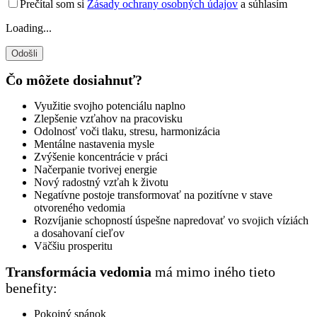
Prečítal som si
Zásady ochrany osobných údajov
a súhlasím
Loading...
Čo môžete dosiahnuť?
Využitie svojho potenciálu naplno
Zlepšenie vzťahov na pracovisku
Odolnosť voči tlaku, stresu, harmonizácia
Mentálne nastavenia mysle
Zvýšenie koncentrácie v práci
Načerpanie tvorivej energie
Nový radostný vzťah k životu
Negatívne postoje transformovať na pozitívne v stave
otvoreného vedomia
Rozvíjanie schopností úspešne napredovať vo svojich víziách
a dosahovaní cieľov
Väčšiu prosperitu
Transformácia vedomia
má mimo iného tieto
benefity:
Pokojný spánok