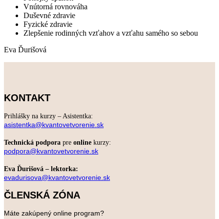
Vnútorná rovnováha
Duševné zdravie
Fyzické zdravie
Zlepšenie rodinných vzťahov a vzťahu samého so sebou
Eva Ďurišová
KONTAKT
Prihlášky na kurzy – Asistentka:
asistentka@kvantovetvorenie.sk
Technická podpora
pre
online
kurzy:
podpora@kvantovetvorenie.sk
Eva Ďurišová – lektorka:
evadurisova@kvantovetvorenie.sk
ČLENSKÁ ZÓNA
Máte zakúpený online program?