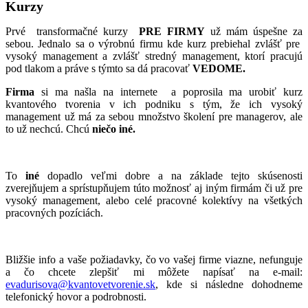
Kurzy
Prvé transformačné kurzy
PRE FIRMY
už mám úspešne za
sebou. Jednalo sa o výrobnú firmu kde kurz prebiehal zvlášť pre
vysoký management a zvlášť stredný management, ktorí pracujú
pod tlakom a práve s týmto sa dá pracovať
VEDOME.
Firma
si ma našla na internete a poprosila ma urobiť kurz
kvantového tvorenia v ich podniku s tým, že ich vysoký
management už má za sebou množstvo školení pre managerov, ale
to už nechcú. Chcú
niečo iné.
To
iné
dopadlo veľmi dobre a na základe tejto skúsenosti
zverejňujem a sprístupňujem túto možnosť aj iným firmám či už pre
vysoký management, alebo celé pracovné kolektívy na všetkých
pracovných pozíciách.
Bližšie info a vaše požiadavky, čo vo vašej firme viazne, nefunguje
a čo chcete zlepšiť mi môžete napísať na e-mail:
evadurisova@kvantovetvorenie.sk
, kde si následne dohodneme
telefonický hovor a podrobnosti.