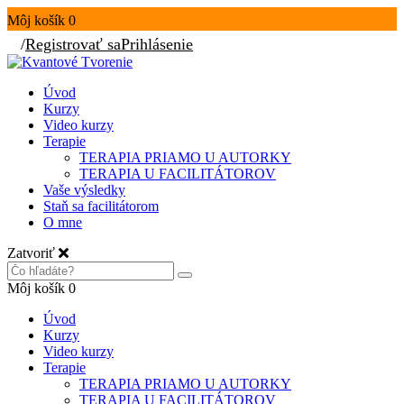
Môj košík
0
/
Registrovať sa
Prihlásenie
Úvod
Kurzy
Video kurzy
Terapie
TERAPIA PRIAMO U AUTORKY
TERAPIA U FACILITÁTOROV
Vaše výsledky
Staň sa facilitátorom
O mne
Zatvoriť
Môj košík
0
Úvod
Kurzy
Video kurzy
Terapie
TERAPIA PRIAMO U AUTORKY
TERAPIA U FACILITÁTOROV