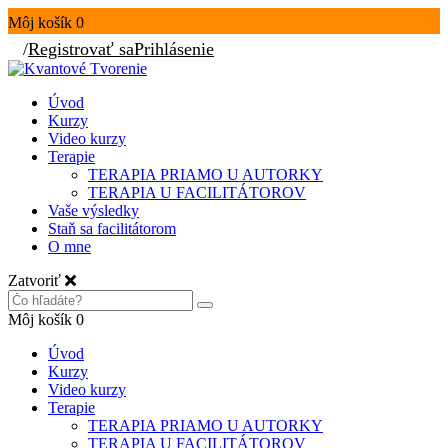
Môj košík
0
/
Registrovať sa
Prihlásenie
Úvod
Kurzy
Video kurzy
Terapie
TERAPIA PRIAMO U AUTORKY
TERAPIA U FACILITÁTOROV
Vaše výsledky
Staň sa facilitátorom
O mne
Zatvoriť
Môj košík
0
Úvod
Kurzy
Video kurzy
Terapie
TERAPIA PRIAMO U AUTORKY
TERAPIA U FACILITÁTOROV