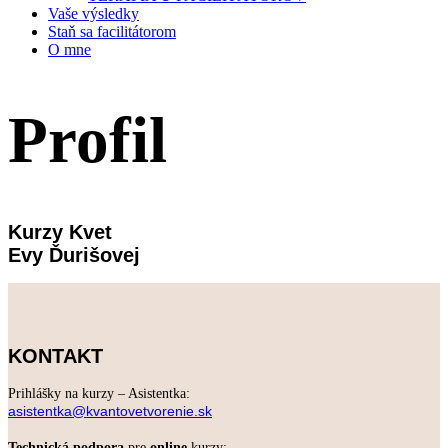
Vaše výsledky
Staň sa facilitátorom
O mne
Profil
Kurzy Kvet
Evy Ďurišovej
KONTAKT
Prihlášky na kurzy – Asistentka:
asistentka@kvantovetvorenie.sk
Technická podpora
pre
online
kurzy: