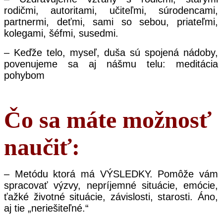
rodičmi, autoritami, učiteľmi, súrodencami,
partnermi, deťmi, sami so sebou, priateľmi,
kolegami, šéfmi, susedmi.
– Keďže telo, myseľ, duša sú spojená nádoby,
povenujeme sa aj nášmu telu: meditácia
pohybom
Čo sa máte možnosť
naučiť:
– Metódu ktorá má VÝSLEDKY. Pomôže vám
spracovať výzvy, nepríjemné situácie, emócie,
ťažké životné situácie, závislosti, starosti. Áno,
aj tie „neriešiteľné.“