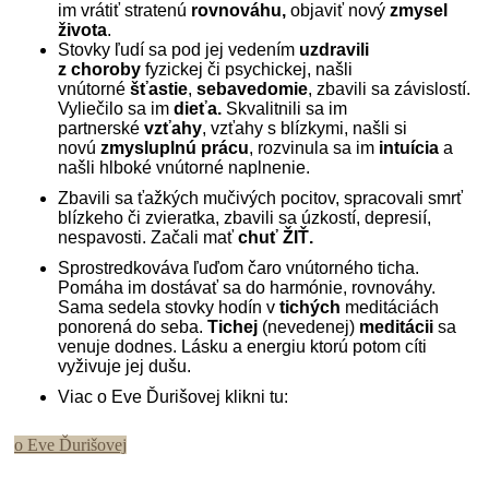
im vrátiť stratenú
rovnováhu,
objaviť nový
zmysel
života
.
Stovky ľudí sa pod jej vedením
uzdravili
z choroby
fyzickej či psychickej, našli
vnútorné
šťastie
,
sebavedomie
, zbavili sa závislostí.
Vyliečilo sa im
dieťa.
Skvalitnili sa im
partnerské
vzťahy
, vzťahy s blízkymi, našli si
novú
zmysluplnú prácu
, rozvinula sa im
intuícia
a
našli hlboké vnútorné naplnenie.
Zbavili sa ťažkých mučivých pocitov, spracovali smrť
blízkeho či zvieratka, zbavili sa úzkostí, depresií,
nespavosti. Začali mať
chuť ŽIŤ.
Sprostredkováva ľuďom čaro vnútorného ticha.
Pomáha im dostávať sa do harmónie, rovnováhy.
Sama sedela stovky hodín v
tichých
meditáciách
ponorená do seba.
Tichej
(nevedenej)
meditácii
sa
venuje dodnes. Lásku a energiu ktorú potom cíti
vyživuje jej dušu.
Viac o Eve Ďurišovej klikni tu:
o Eve Ďurišovej