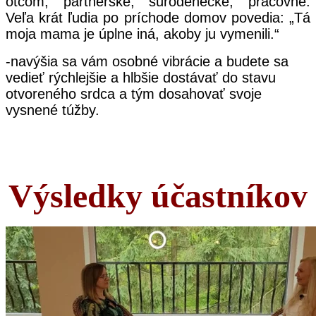
otcom, partnerské, súrodenecké, pracovné.
Veľa krát ľudia po príchode domov povedia: „Tá
moja mama je úplne iná, akoby ju vymenili.“
-navýšia sa vám osobné vibrácie a budete sa
vedieť rýchlejšie a hlbšie dostávať do stavu
otvoreného srdca a tým dosahovať svoje
vysnené túžby.
Výsledky účastníkov