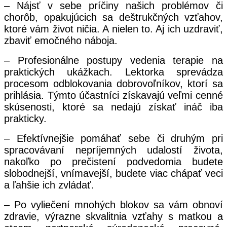
– Nájsť v sebe príčiny našich problémov či
chorôb, opakujúcich sa deštrukčných vzťahov,
ktoré vám život ničia. A nielen to. Aj ich uzdraviť,
zbaviť emočného náboja.
– Profesionálne postupy vedenia terapie na
praktických ukážkach. Lektorka sprevádza
procesom odblokovania dobrovoľníkov, ktorí sa
prihlásia. Týmto účastníci získavajú veľmi cenné
skúsenosti, ktoré sa nedajú získať ináč iba
prakticky.
– Efektívnejšie pomáhať sebe či druhým pri
spracovávaní nepríjemných udalostí života,
nakoľko po prečistení podvedomia budete
slobodnejší, vnímavejší, budete viac chápať veci
a ľahšie ich zvládať.
– Po vyliečení mnohých blokov sa vám obnoví
zdravie, výrazne skvalitnia vzťahy s matkou a