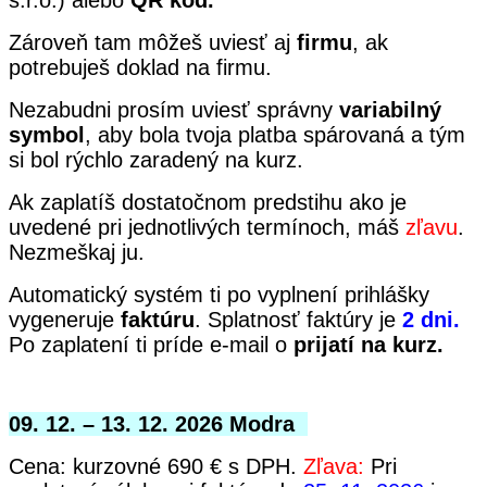
s.r.o.) alebo
QR kód.
Zároveň tam môžeš uviesť aj
firmu
, ak
potrebuješ doklad na firmu.
Nezabudni prosím uviesť správny
variabilný
symbol
, aby bola tvoja platba spárovaná a tým
si bol rýchlo zaradený na kurz.
Ak zaplatíš dostatočnom predstihu ako je
uvedené pri jednotlivých termínoch, máš
zľavu
.
Nezmeškaj ju.
Automatický systém ti po vyplnení prihlášky
vygeneruje
faktúru
. Splatnosť faktúry je
2 dni.
Po zaplatení ti príde e-mail o
prijatí na kurz.
09. 12. – 13. 12. 2026 Modra
Cena: kurzovné 690 € s DPH.
Zľava:
Pri