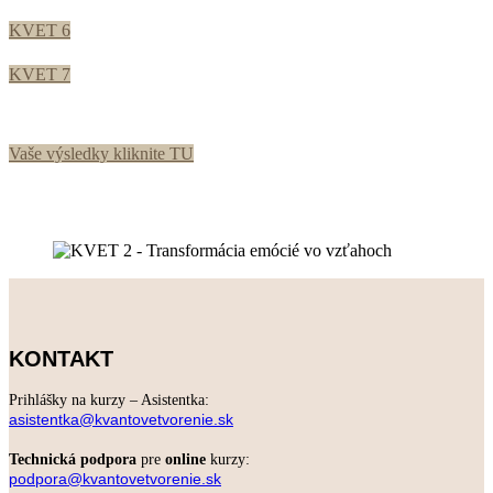
KVET 6
KVET 7
Vaše výsledky kliknite TU
KONTAKT
Prihlášky na kurzy – Asistentka:
asistentka@kvantovetvorenie.sk
Technická podpora
pre
online
kurzy:
podpora@kvantovetvorenie.sk