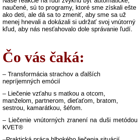
Naše reakcie na ľudí zvyknú byť automatické,
naučené, sú to programy, ktoré sme získali ešte
ako deti, ale dá sa to zmeniť, aby sme sa už
menej hnevali a dokázali si udržať svoj vnútorný
kľud, aby nás nesťahovalo dole správanie ľudí.
Čo vás čaká:
– Transformácia strachov a ďalších
nepríjemných emócií
– Liečenie vzťahu s matkou a otcom,
manželom, partnerom, dieťaťom, bratom,
sestrou, kamarátkou, šéfom.
– Liečenie vnútorných zranení na duši metódou
KVET®
–
Praktická práca hlbokého liečenia situácií