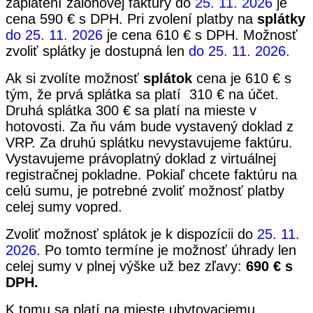
zaplatení zálohovej faktúry do
25.
11. 2026
je
cena 590 € s DPH.
Pri zvolení platby na
splátky
do 25. 11. 2026
je cena 610 € s DPH. Možnosť
zvoliť splátky je dostupná len
do 25. 11. 2026.
Ak si zvolíte možnosť
splátok
cena je 610 € s
tým, že prvá splátka sa platí 310 € na účet.
Druhá splátka 300 € sa platí na mieste v
hotovosti. Za ňu vám bude vystavený doklad z
VRP. Za druhú splátku nevystavujeme faktúru.
Vystavujeme právoplatný doklad z virtuálnej
registračnej pokladne. Pokiaľ chcete faktúru na
celú sumu, je potrebné zvoliť možnosť platby
celej sumy vopred.
Zvoliť možnosť splátok je k dispozícii do
25. 11.
2026.
Po tomto termíne je možnosť úhrady len
celej sumy v plnej výške už bez zľavy:
690 € s
DPH.
K tomu sa platí na mieste ubytovaciemu