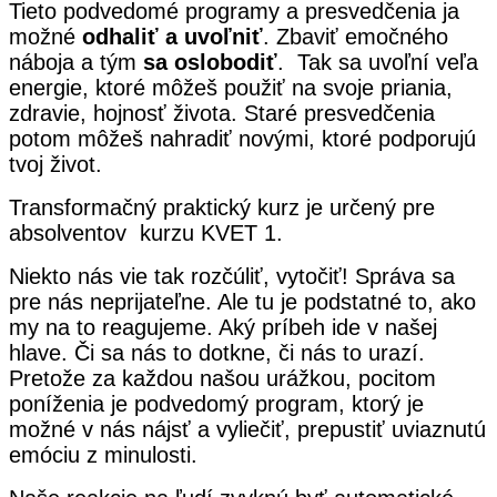
Tieto podvedomé programy a presvedčenia ja
možné
odhaliť a uvoľniť
. Zbaviť emočného
náboja a tým
sa oslobodiť
. Tak sa uvoľní veľa
energie, ktoré môžeš použiť na svoje priania,
zdravie, hojnosť života. Staré presvedčenia
potom môžeš nahradiť novými, ktoré podporujú
tvoj život.
Transformačný praktický kurz je určený pre
absolventov kurzu KVET 1.
Niekto nás vie tak rozčúliť, vytočiť! Správa sa
pre nás neprijateľne. Ale tu je podstatné to, ako
my na to reagujeme. Aký príbeh ide v našej
hlave. Či sa nás to dotkne, či nás to urazí.
Pretože za každou našou urážkou, pocitom
poníženia je podvedomý program, ktorý je
možné v nás nájsť a vyliečiť, prepustiť uviaznutú
emóciu z minulosti.