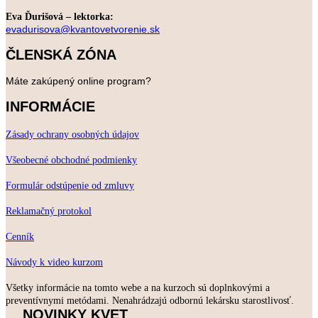
Eva Ďurišová – lektorka:
evadurisova@kvantovetvorenie.sk
ČLENSKÁ ZÓNA
Máte zakúpený online program?
INFORMÁCIE
Zásady ochrany osobných údajov
Všeobecné obchodné podmienky
Formulár odstúpenie od zmluvy
Reklamačný protokol
Cenník
Návody k video kurzom
Všetky informácie na tomto webe a na kurzoch sú doplnkovými a
preventívnymi metódami. Nenahrádzajú odbornú lekársku starostlivosť.
NOVINKY KVET