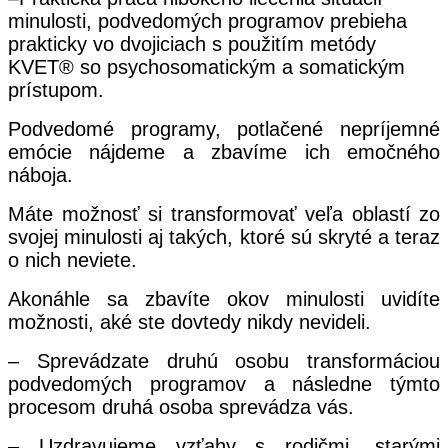
minulosti, podvedomých programov prebieha
prakticky vo dvojiciach s použitím metódy
KVET® so psychosomatickým a somatickým
prístupom.
Podvedomé programy, potlačené nepríjemné
emócie nájdeme a zbavíme ich emočného
náboja.
Máte možnosť si transformovať veľa oblastí zo
svojej minulosti aj takých, ktoré sú skryté a teraz
o nich neviete.
Akonáhle sa zbavíte okov minulosti uvidíte
možnosti, aké ste dovtedy nikdy nevideli.
– Sprevádzate druhú osobu transformáciou
podvedomých programov a následne týmto
procesom druhá osoba sprevádza vás.
– Uzdravujeme vzťahy s rodičmi, starými