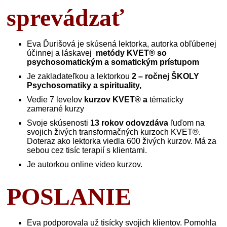
sprevádzať
Eva Ďurišová je skúsená lektorka, autorka obľúbenej
účinnej a láskavej
metódy KVET® so
psychosomatickým a somatickým prístupom
Je zakladateľkou a lektorkou
2 – ročnej ŠKOLY
Psychosomatiky a spirituality,
Vedie 7 levelov
kurzov KVET® a
tématicky
zamerané kurzy
Svoje skúsenosti
13 rokov odovzdáva
ľuďom na
svojich živých transformačných kurzoch KVET®.
Doteraz ako lektorka viedla 600 živých kurzov. Má za
sebou cez tisíc terapií s klientami.
Je autorkou online video kurzov.
POSLANIE
Eva podporovala už tisícky svojich klientov. Pomohla