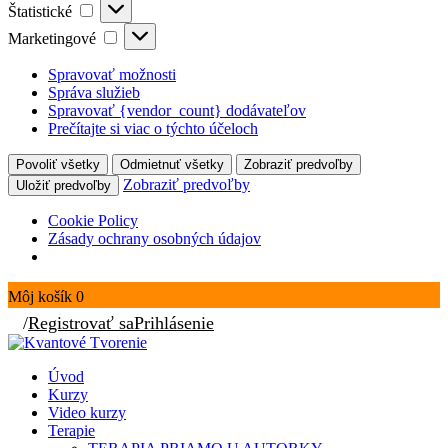
Štatistické
Štatistické
Marketingové
Marketingové
Spravovať možnosti
Správa služieb
Spravovať {vendor_count} dodávateľov
Prečítajte si viac o týchto účeloch
Povoliť všetky
Odmietnuť všetky
Zobraziť predvoľby
Zobraziť predvoľby
Uložiť predvoľby
Cookie Policy
Zásady ochrany osobných údajov
Môj košík
0
/
Registrovať sa
Prihlásenie
Úvod
Kurzy
Video kurzy
Terapie