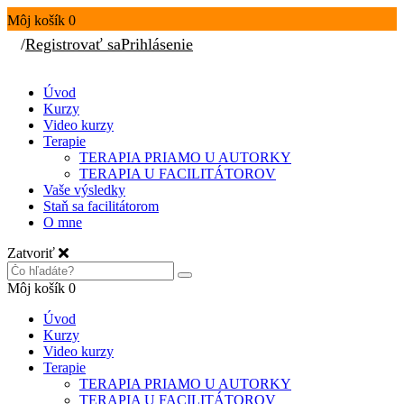
Môj košík
0
/
Registrovať sa
Prihlásenie
Úvod
Kurzy
Video kurzy
Terapie
TERAPIA PRIAMO U AUTORKY
TERAPIA U FACILITÁTOROV
Vaše výsledky
Staň sa facilitátorom
O mne
Zatvoriť
Môj košík
0
Úvod
Kurzy
Video kurzy
Terapie
TERAPIA PRIAMO U AUTORKY
TERAPIA U FACILITÁTOROV