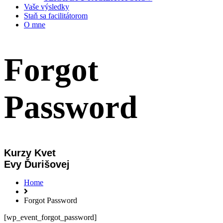
Vaše výsledky
Staň sa facilitátorom
O mne
Forgot
Password
Kurzy Kvet
Evy Ďurišovej
Home
Forgot Password
[wp_event_forgot_password]