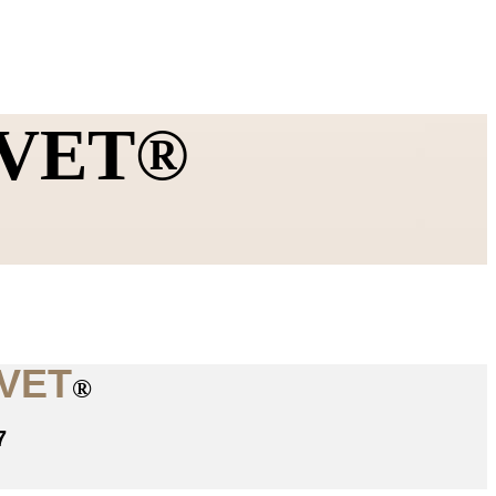
 KVET®
VET
®
7