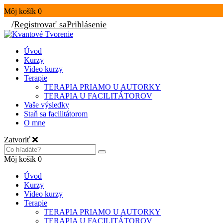
Môj košík
0
/
Registrovať sa
Prihlásenie
Úvod
Kurzy
Video kurzy
Terapie
TERAPIA PRIAMO U AUTORKY
TERAPIA U FACILITÁTOROV
Vaše výsledky
Staň sa facilitátorom
O mne
Zatvoriť
Môj košík
0
Úvod
Kurzy
Video kurzy
Terapie
TERAPIA PRIAMO U AUTORKY
TERAPIA U FACILITÁTOROV