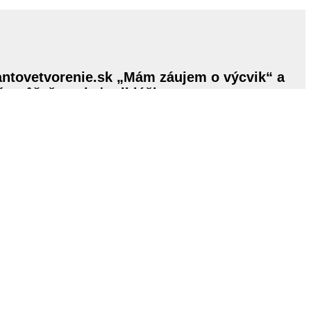
ntovetvorenie.sk „Mám záujem o výcvik“ a
ý, môžeš poslať prihlášku.
cvik
.