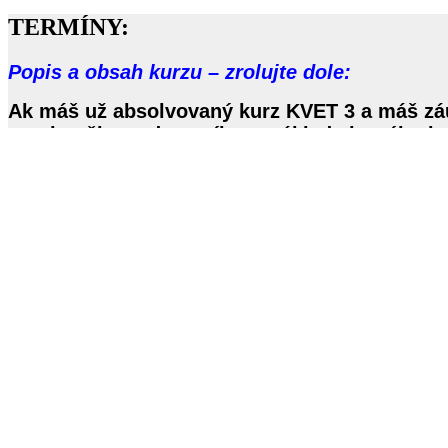
TERMÍNY:
Popis a obsah kurzu – zrolujte dole:
Ak máš už absolvovaný kurz KVET 3 a máš zá
my ti pošleme dotazník, na základe ktorého b
Prihlášky prijímame výlučne od účastníkov kt
5. výcviková skupina facilitátorov – termíny
KVET 4 Modra 02. – 06. 12. 2026.
KVET 5 Modra 10. – 14. 02. 2027.
KVET 6 Modra 02. – 06. 06. 2027.
KVET 7 Modra 22. – 26. 09. 2027.
Supervízie online (povinná súčasť výcviku):