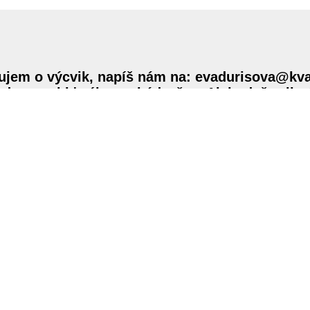
ujem o výcvik, napíš nám na: evadurisova@kva
udeme robiť výber uchádzačov. Ak budeš prijat
orí absolvovali kurz KVET 3 a
boli prijatí na vý