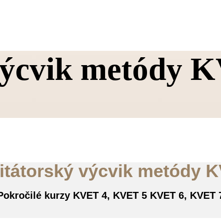
 výcvik metódy
litátorský
výcvik metódy
K
Pokročilé kurzy KVET 4, KVET 5 KVET 6, KVET 