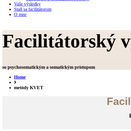
Vaše výsledky
Staň sa facilitátorom
O mne
Facilitátorský
so psychosomatickým a somatickým prístupom
Home
metódy KVET
Faci