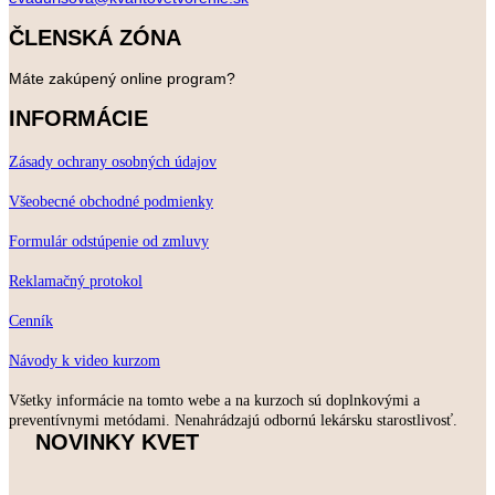
ČLENSKÁ ZÓNA
Máte zakúpený online program?
INFORMÁCIE
Zásady ochrany osobných údajov
Všeobecné obchodné podmienky
Formulár odstúpenie od zmluvy
Reklamačný protokol
Cenník
Návody k video kurzom
Všetky informácie na tomto webe a na kurzoch sú doplnkovými a
preventívnymi metódami. Nenahrádzajú odbornú lekársku starostlivosť.
NOVINKY KVET