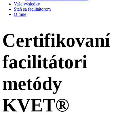
Vaše výsledky
Staň sa facilitátorom
O mne
Certifikovaní
facilitátori
metódy
KVET®