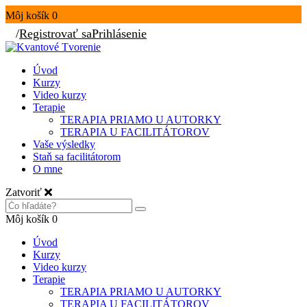
Môj košík
0
/
Registrovať sa
Prihlásenie
Úvod
Kurzy
Video kurzy
Terapie
TERAPIA PRIAMO U AUTORKY
TERAPIA U FACILITÁTOROV
Vaše výsledky
Staň sa facilitátorom
O mne
Zatvoriť
Môj košík
0
Úvod
Kurzy
Video kurzy
Terapie
TERAPIA PRIAMO U AUTORKY
TERAPIA U FACILITÁTOROV