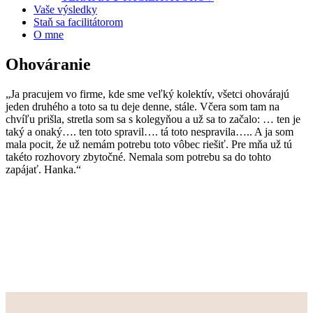
Vaše výsledky
Staň sa facilitátorom
O mne
Ohováranie
„Ja pracujem vo firme, kde sme veľký kolektív, všetci ohovárajú
jeden druhého a toto sa tu deje denne, stále. Včera som tam na
chvíľu prišla, stretla som sa s kolegyňou a už sa to začalo: … ten je
taký a onaký…. ten toto spravil…. tá toto nespravila….. A ja som
mala pocit, že už nemám potrebu toto vôbec riešiť. Pre mňa už tú
takéto rozhovory zbytočné. Nemala som potrebu sa do tohto
zapájať. Hanka.“