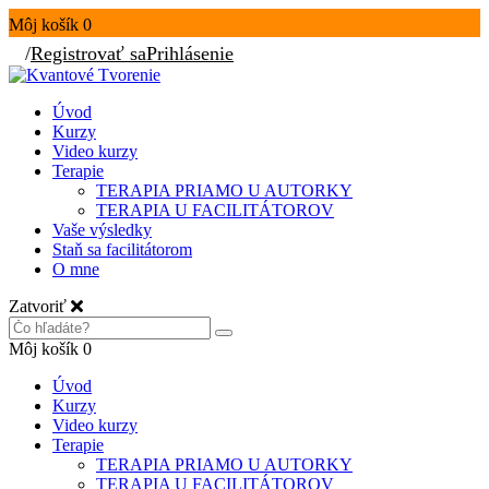
Môj košík
0
/
Registrovať sa
Prihlásenie
Úvod
Kurzy
Video kurzy
Terapie
TERAPIA PRIAMO U AUTORKY
TERAPIA U FACILITÁTOROV
Vaše výsledky
Staň sa facilitátorom
O mne
Zatvoriť
Môj košík
0
Úvod
Kurzy
Video kurzy
Terapie
TERAPIA PRIAMO U AUTORKY
TERAPIA U FACILITÁTOROV