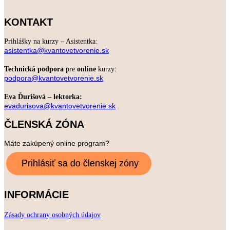
KONTAKT
Prihlášky na kurzy – Asistentka:
asistentka@kvantovetvorenie.sk
Technická podpora
pre
online
kurzy:
podpora@kvantovetvorenie.sk
Eva Ďurišová – lektorka:
evadurisova@kvantovetvorenie.sk
ČLENSKÁ ZÓNA
Máte zakúpený online program?
INFORMÁCIE
Zásady ochrany osobných údajov