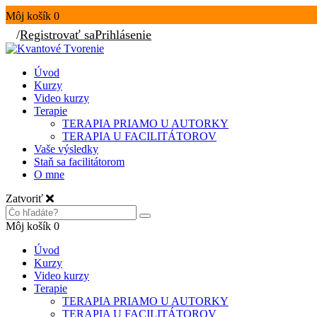
Môj košík
0
/
Registrovať sa
Prihlásenie
Úvod
Kurzy
Video kurzy
Terapie
TERAPIA PRIAMO U AUTORKY
TERAPIA U FACILITÁTOROV
Vaše výsledky
Staň sa facilitátorom
O mne
Zatvoriť
Môj košík
0
Úvod
Kurzy
Video kurzy
Terapie
TERAPIA PRIAMO U AUTORKY
TERAPIA U FACILITÁTOROV